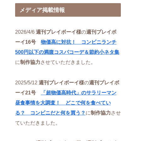
メディア掲載情報
2026/4/6
週刊プレイボーイ様
の
週刊プレイボ
ーイ16号
物価高に対抗！ コンビニランチ
500円以下の満腹コスパコーデ＆節約小ネタ集
に
制作協力
させていただきました。
2025/5/12
週刊プレイボーイ様
の
週刊プレイボ
ーイ21号
「超物価高時代」のサラリーマン
昼食事情を大調査！ どこで何を食べてい
る？ コンビニだと何を買う？
に
制作協力
させ
ていただきました。