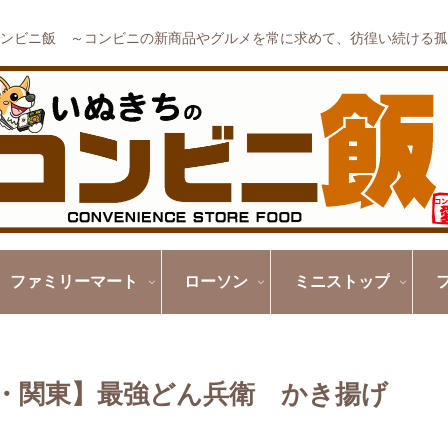
ンビニ飯 ～コンビニの新商品やグルメを常に求めて、彷徨い続ける孤
ファミリーマート
ローソン
ミニストップ
北・関東】最強どん兵衛 かき揚げ