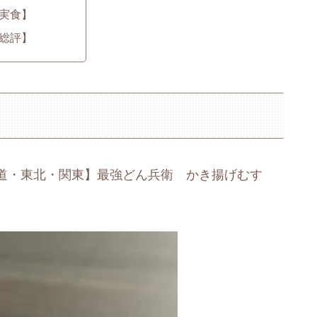
実食】
総評】
道・東北・関東】最強どん兵衛 かき揚げむす