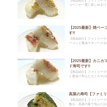
【商品紹介】ファミリーマ
コーンが一度に楽しめるワン
【2025最新】焼ベ
す!!
【商品紹介】ファミリーマ
ーコンと醤油マヨソースを組
【2025最新】カニ
ド寿司です!!
【商品紹介】ファミリーマ
と醤油で和えたカニカマのほ
高菜の寿司【ファミリ
【商品紹介】ファミリーマ
飯を、高菜の葉で包んだお寿