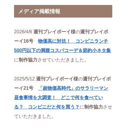
メディア掲載情報
2026/4/6
週刊プレイボーイ様
の
週刊プレイボ
ーイ16号
物価高に対抗！ コンビニランチ
500円以下の満腹コスパコーデ＆節約小ネタ集
に
制作協力
させていただきました。
2025/5/12
週刊プレイボーイ様
の
週刊プレイボ
ーイ21号
「超物価高時代」のサラリーマン
昼食事情を大調査！ どこで何を食べてい
る？ コンビニだと何を買う？
に
制作協力
させ
ていただきました。