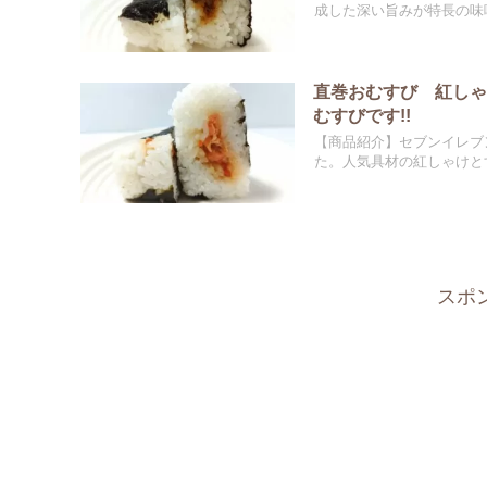
成した深い旨みが特長の味噌
直巻おむすび 紅し
むすびです!!
【商品紹介】セブンイレブ
た。人気具材の紅しゃけとす
スポ