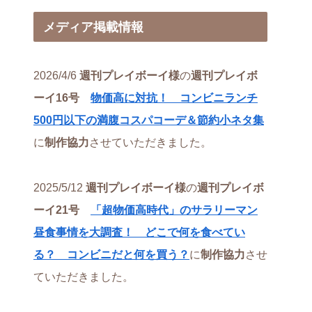
メディア掲載情報
2026/4/6
週刊プレイボーイ様
の
週刊プレイボ
ーイ16号
物価高に対抗！ コンビニランチ
500円以下の満腹コスパコーデ＆節約小ネタ集
に
制作協力
させていただきました。
2025/5/12
週刊プレイボーイ様
の
週刊プレイボ
ーイ21号
「超物価高時代」のサラリーマン
昼食事情を大調査！ どこで何を食べてい
る？ コンビニだと何を買う？
に
制作協力
させ
ていただきました。