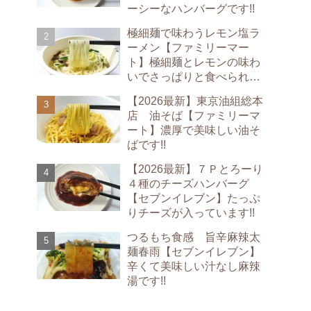
ーシーなハンバーグです!!
極細麺で味わうレモン塩ラ
ーメン【ファミリーマー
ト】極細麺とレモンの味わ
いでさっぱりと食べられま
す!!
【2026最新】東京油組総本
店 油そば【ファミリーマ
ート】濃厚で美味しい油そ
ばです!!
【2026最新】７Ｐとろーり
４種のチーズハンバーグ
【セブンイレブン】たっぷ
りチーズが入っています!!
つるもち食感 旨辛麻辣太
麺春雨【セブンイレブン】
辛くて美味しい汁なし麻辣
湯です!!