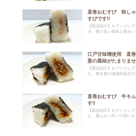
直巻おむすび 秋し
すびです!!
【商品紹介】セブンイレブ
き、香り高い風味と味わいを
江戸甘味噌使用 直
姜の風味がたまりません
【商品紹介】セブンイレブ
た。東京都の地域特産品であ
直巻おむすび 牛キ
す!!
【商品紹介】セブンイレブ
た。柔らかい牛バラ肉にキム