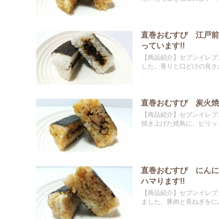
直巻おむすび 江戸
っています!!
【商品紹介】セブンイレブ
した。香りと口どけの良さが
直巻おむすび 炭火焼
【商品紹介】セブンイレブ
焼き上げた焼鳥に、ピリッと
直巻おむすび にん
ハマります!!
【商品紹介】セブンイレブ
ました。豚肉と長ねぎをにん