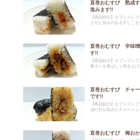
直巻おむすび 熟成
進みます!!
【商品紹介】セブンイレブ
させた旨みのあるすじこを中
直巻おむすび 辛味
す!!
【商品紹介】セブンイレブ
豚タンを香ばしく焼き上げ、
直巻おむすび チャ
です!!
【商品紹介】セブンイレブ
油だれが染みたチャーシュー
直巻おむすび 梅おか