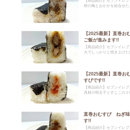
【商品紹介】セブンイレブ
材の梅とおかかを組合せた、
【2025最新】直巻
ご飯が進みます!!
【商品紹介】セブンイレブ
火でしっかりと焼き上げた焼
【2025最新】直巻
すびです!!
【商品紹介】セブンイレブ
具材の明太子とすじこの２種
直巻おむすび ねぎ
す!!
【商品紹介】セブンイレブ