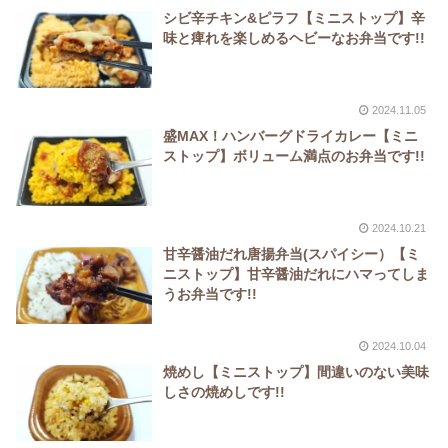
シビ辛チキン&ピラフ【ミニストップ】辛
味と痺れを楽しめるヘビーなお弁当です!!
2024.11.05
盛MAX！ハンバーグドライカレー【ミニ
ストップ】ボリューム満点のお弁当です!!
2024.10.21
甘辛醤油だれ唐揚弁当(スパイシー）【ミ
ニストップ】甘辛醤油だれにハマってしま
うお弁当です!!
2024.10.04
焼めし【ミニストップ】間違いのない美味
しさの焼めしです!!