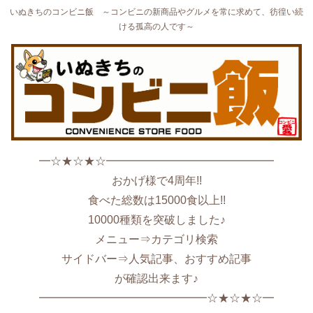
いぬきちのコンビニ飯 ～コンビニの新商品やグルメを常に求めて、彷徨い続
ける孤高の人です～
━☆★☆★☆━━━━━━━━━━━━━━━
おかげ様で4周年!!
食べた総数は15000食以上!!
10000種類を突破しました♪
メニュー⇒カテゴリ検索
サイドバー⇒人気記事、おすすめ記事
が確認出来ます♪
━━━━━━━━━━━━━━━☆★☆★☆━