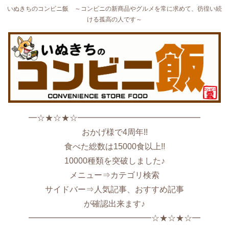
いぬきちのコンビニ飯 ～コンビニの新商品やグルメを常に求めて、彷徨い続
ける孤高の人です～
━☆★☆★☆━━━━━━━━━━━━━━━
おかげ様で4周年!!
食べた総数は15000食以上!!
10000種類を突破しました♪
メニュー⇒カテゴリ検索
サイドバー⇒人気記事、おすすめ記事
が確認出来ます♪
━━━━━━━━━━━━━━━☆★☆★☆━