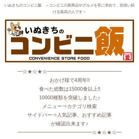
いぬきちのコンビニ飯 ～コンビニの新商品やグルメを常に求めて、彷徨い続
ける孤高の人です～
━☆★☆★☆━━━━━━━━━━━━━━━
おかげ様で4周年!!
食べた総数は15000食以上!!
10000種類を突破しました♪
メニュー⇒カテゴリ検索
サイドバー⇒人気記事、おすすめ記事
が確認出来ます♪
━━━━━━━━━━━━━━━☆★☆★☆━