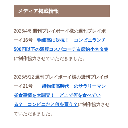
メディア掲載情報
2026/4/6
週刊プレイボーイ様
の
週刊プレイボ
ーイ16号
物価高に対抗！ コンビニランチ
500円以下の満腹コスパコーデ＆節約小ネタ集
に
制作協力
させていただきました。
2025/5/12
週刊プレイボーイ様
の
週刊プレイボ
ーイ21号
「超物価高時代」のサラリーマン
昼食事情を大調査！ どこで何を食べてい
る？ コンビニだと何を買う？
に
制作協力
させ
ていただきました。