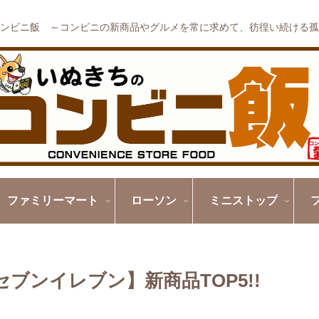
ンビニ飯 ～コンビニの新商品やグルメを常に求めて、彷徨い続ける孤
ファミリーマート
ローソン
ミニストップ
ブンイレブン】新商品TOP5!!