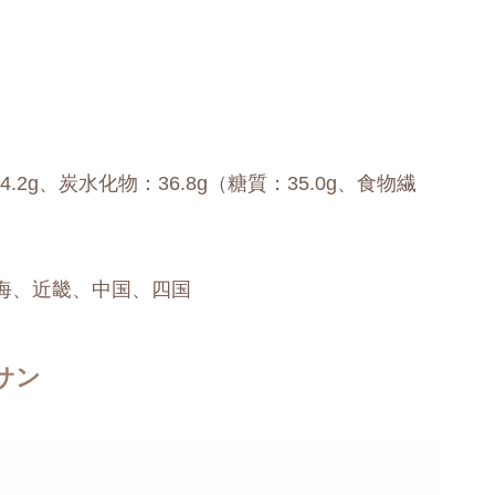
4.2g、炭水化物：36.8g（糖質：35.0g、食物繊
海、近畿、中国、四国
サン