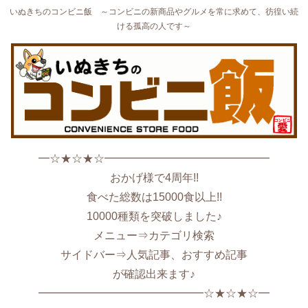
いぬきちのコンビニ飯 ～コンビニの新商品やグルメを常に求めて、彷徨い続
ける孤高の人です～
━☆★☆★☆━━━━━━━━━━━━━━━
おかげ様で4周年!!
食べた総数は15000食以上!!
10000種類を突破しました♪
メニュー⇒カテゴリ検索
サイドバー⇒人気記事、おすすめ記事
が確認出来ます♪
━━━━━━━━━━━━━━━☆★☆★☆━