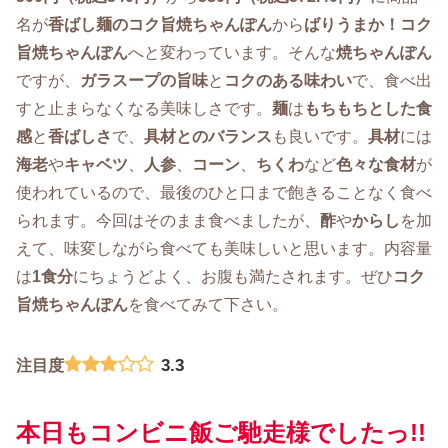
名が
香ばし麺のコク旨焼ちゃんぽん
から
ばりうまか！コク
旨焼ちゃんぽん
へと変わっています。そんな
焼ちゃんぽん
ですが、
ガラスープの旨味
と
コクのある味わい
で、食べ出
すと止まらなくなる美味しさです。
麺
は
もちもちとした食
感
と
香ばしさ
で、
具材とのバランス
も良いです。
具材
には
海老
や
キャベツ
、
人参
、
コーン
、
ちくわ
など
色々な食材
が
使われているので、最後のひと口まで飽きることなく食べ
られます。今回はそのまま食べましたが、
酢
や
からし
を加
えて、味変しながら食べても美味しいと思います。内容量
は
1食分
にちょうどよく、お腹も満たされます。ぜひ
コク
旨焼ちゃんぽん
を食べてみて下さい。
3.3
注目度
本日もコンビニ飯ご馳走様でしたっ!!