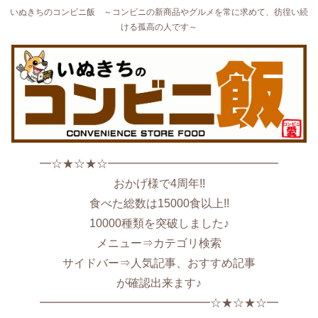
いぬきちのコンビニ飯 ～コンビニの新商品やグルメを常に求めて、彷徨い続
ける孤高の人です～
━☆★☆★☆━━━━━━━━━━━━━━━
おかげ様で4周年!!
食べた総数は15000食以上!!
10000種類を突破しました♪
メニュー⇒カテゴリ検索
サイドバー⇒人気記事、おすすめ記事
が確認出来ます♪
━━━━━━━━━━━━━━━☆★☆★☆━