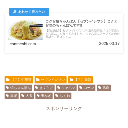
コク旨焼ちゃんぽん【セブンイレブン】コクと
旨味のちゃんぽんです!!
【商品紹介】セブンイレブンの今週の新商品「コク旨焼ち
ゃんぽん」を食べてみました。ちゃんぽんスープで炒めた
具材と、香ばしく...
2025.03.17
conmeshi.com
【７】中華麺
セブンイレブン
【７】麺類
焼ちゃんぽん
きくらげ
キャベツ
コーン
豚肉
海老
人参
玉ねぎ
ちくわ
スポンサーリンク