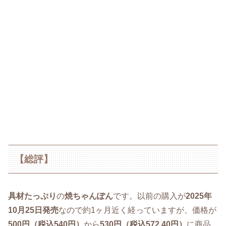
【総評】
具材たっぷり
の
焼ちゃんぽん
です。以前の購入が
2025年
10月25日発売
なので約1ヶ月近く経っていますが、価格が
500円（税込540円）
から
530円（税込572.40円）
に商品