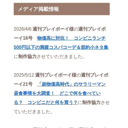
メディア掲載情報
2026/4/6
週刊プレイボーイ様
の
週刊プレイボ
ーイ16号
物価高に対抗！ コンビニランチ
500円以下の満腹コスパコーデ＆節約小ネタ集
に
制作協力
させていただきました。
2025/5/12
週刊プレイボーイ様
の
週刊プレイボ
ーイ21号
「超物価高時代」のサラリーマン
昼食事情を大調査！ どこで何を食べてい
る？ コンビニだと何を買う？
に
制作協力
させ
ていただきました。