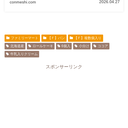
2026.04.27
conmeshi.com
ファミリーマート
【Ｆ】パン
【Ｆ】複数個入り
北海道産
ロールケーキ
6個入
小分け
ココア
牛乳入りクリーム
スポンサーリンク