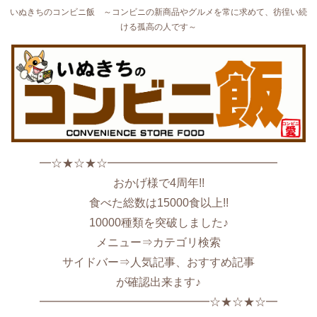
いぬきちのコンビニ飯 ～コンビニの新商品やグルメを常に求めて、彷徨い続
ける孤高の人です～
━☆★☆★☆━━━━━━━━━━━━━━━
おかげ様で4周年!!
食べた総数は15000食以上!!
10000種類を突破しました♪
メニュー⇒カテゴリ検索
サイドバー⇒人気記事、おすすめ記事
が確認出来ます♪
━━━━━━━━━━━━━━━☆★☆★☆━