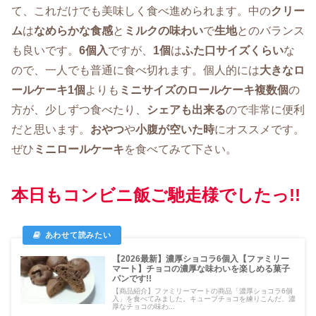
て、これだけでも美味しく食べ進められます。中の
クリー
ム
は
なめらかな食感
と
ミルクの味わい
で
生地
とのバランス
も良いです。
6個入
ですが、
1個
は
ふた口サイズくらい
な
ので、一人でも普通に食べ切れます。個人的には
大きなロ
ールケーキ1個
よりも
ミニサイズのロールケーキ複数個
の
方が、少しずつ食べたり、
シェアも出来る
ので非常に便利
だと思います。
おやつ
や
小腹が空いた時
にオススメです。
ぜひ
ミニロールケーキ
を食べてみて下さい。
本日もコンビニ飯ご馳走様でしたっ!!
【2026最新】濃厚ショコラ6個入【ファミリー
マート】チョコの濃厚な味わいを楽しめる菓子
パンです!!
【商品紹介】ファミリーマートの商品「濃厚ショコラ6個
入」を食べてみました。キューブチョコを練りこんだ、濃
厚なチョコの味わ...