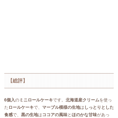
【総評】
6個入
の
ミニロールケーキ
です。
北海道産クリーム
を使っ
た
ロールケーキ
で、
マーブル模様の生地
は
しっとりとした
食感
で、
黒の生地
は
ココアの風味
と
ほのかな甘味
があっ