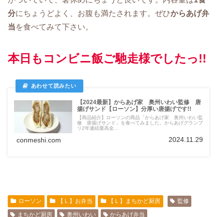
分
にちょうどよく、お腹も満たされます。ぜひ
からあげ弁
当
を食べてみて下さい。
本日もコンビニ飯ご馳走様でしたっ!!
【2024最新】からあげ家 奥州いわい監修 唐
揚げサンド【ローソン】分厚い唐揚げです!!
【商品紹介】ローソンの商品「からあげ家 奥州いわい監
修 唐揚げサンド」を食べてみました。からあげグランプ
リ2年連続最高金...
2024.11.29
conmeshi.com
ローソン
【Ｌ】お弁当
【Ｌ】まちかど厨房
監修
まちかど厨房
奥州いわい
からあげ弁当