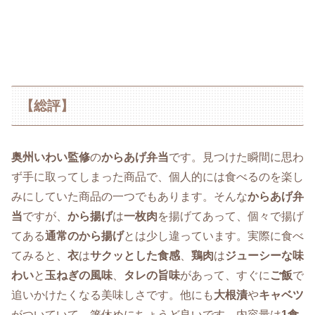
【総評】
奥州いわい監修
の
からあげ弁当
です。見つけた瞬間に思わ
ず手に取ってしまった商品で、個人的には食べるのを楽し
みにしていた商品の一つでもあります。そんな
からあげ弁
当
ですが、
から揚げ
は
一枚肉
を揚げてあって、個々で揚げ
てある
通常のから揚げ
とは少し違っています。実際に食べ
てみると、
衣
は
サクッとした食感
、
鶏肉
は
ジューシーな味
わい
と
玉ねぎの風味
、
タレの旨味
があって、すぐに
ご飯
で
追いかけたくなる美味しさです。他にも
大根漬
や
キャベツ
がついていて、箸休めにちょうど良いです。内容量は
1食