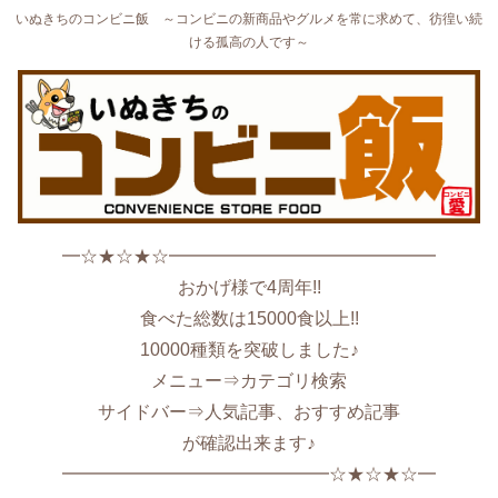
いぬきちのコンビニ飯 ～コンビニの新商品やグルメを常に求めて、彷徨い続
ける孤高の人です～
━☆★☆★☆━━━━━━━━━━━━━━━
おかげ様で4周年!!
食べた総数は15000食以上!!
10000種類を突破しました♪
メニュー⇒カテゴリ検索
サイドバー⇒人気記事、おすすめ記事
が確認出来ます♪
━━━━━━━━━━━━━━━☆★☆★☆━