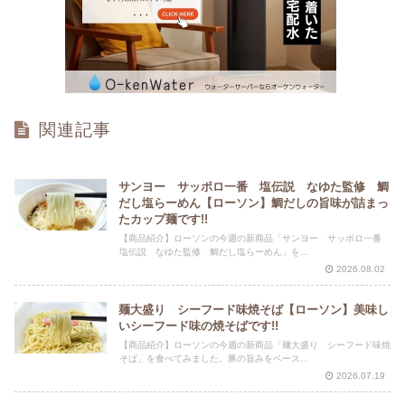
関連記事
サンヨー サッポロ一番 塩伝説 なゆた監修 鯛
だし塩らーめん【ローソン】鯛だしの旨味が詰まっ
たカップ麺です!!
【商品紹介】ローソンの今週の新商品「サンヨー サッポロ一番
塩伝説 なゆた監修 鯛だし塩らーめん」を...
2026.08.02
麺大盛り シーフード味焼そば【ローソン】美味し
いシーフード味の焼そばです!!
【商品紹介】ローソンの今週の新商品「麺大盛り シーフード味焼
そば」を食べてみました。豚の旨みをベース...
2026.07.19