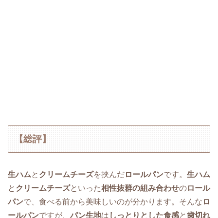
【総評】
生ハム
と
クリームチーズ
を挟んだ
ロールパン
です。
生ハム
と
クリームチーズ
といった
相性抜群の組み合わせ
の
ロール
パン
で、食べる前から美味しいのが分かります。そんな
ロ
ールパン
ですが、
パン生地
は
しっとりとした食感
と
歯切れ