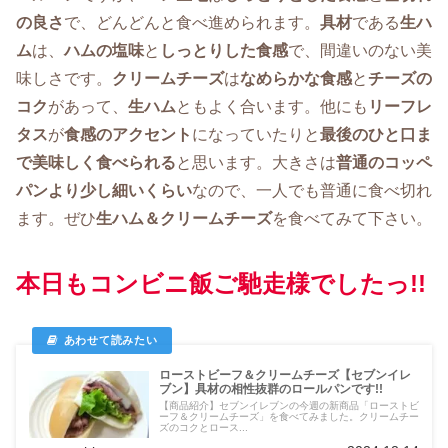
の良さ
で、どんどんと食べ進められます。
具材
である
生ハ
ム
は、
ハムの塩味
と
しっとりした食感
で、間違いのない美
味しさです。
クリームチーズ
は
なめらかな食感
と
チーズの
コク
があって、
生ハム
ともよく合います。他にも
リーフレ
タス
が
食感のアクセント
になっていたりと
最後のひと口ま
で美味しく食べられる
と思います。大きさは
普通のコッペ
パンより少し細いくらい
なので、一人でも普通に食べ切れ
ます。ぜひ
生ハム＆
クリームチーズ
を食べてみて下さい。
本日もコンビニ飯ご馳走様でしたっ!!
ローストビーフ＆クリームチーズ【セブンイレ
ブン】具材の相性抜群のロールパンです!!
【商品紹介】セブンイレブンの今週の新商品「ローストビ
ーフ＆クリームチーズ」を食べてみました。クリームチー
ズのコクとロース...