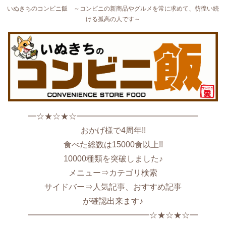
いぬきちのコンビニ飯 ～コンビニの新商品やグルメを常に求めて、彷徨い続
ける孤高の人です～
━☆★☆★☆━━━━━━━━━━━━━━━
おかげ様で4周年!!
食べた総数は15000食以上!!
10000種類を突破しました♪
メニュー⇒カテゴリ検索
サイドバー⇒人気記事、おすすめ記事
が確認出来ます♪
━━━━━━━━━━━━━━━☆★☆★☆━