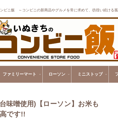
ンビニ飯 ～コンビニの新商品やグルメを常に求めて、彷徨い続ける孤
ファミリーマート
ローソン
ミニストップ
仙台味噌使用)【ローソン】お米も
です!!