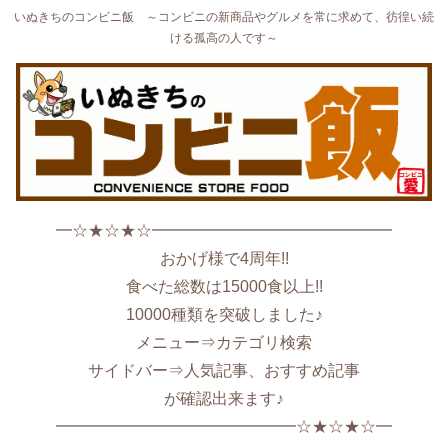
いぬきちのコンビニ飯 ～コンビニの新商品やグルメを常に求めて、彷徨い続
ける孤高の人です～
━☆★☆★☆━━━━━━━━━━━━━━━
おかげ様で4周年!!
食べた総数は15000食以上!!
10000種類を突破しました♪
メニュー⇒カテゴリ検索
サイドバー⇒人気記事、おすすめ記事
が確認出来ます♪
━━━━━━━━━━━━━━━☆★☆★☆━