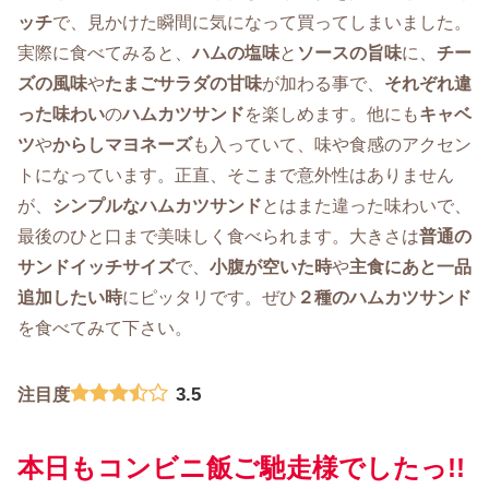
ッチ
で、見かけた瞬間に気になって買ってしまいました。
実際に食べてみると、
ハムの塩味
と
ソースの旨味
に、
チー
ズの風味
や
たまごサラダの甘味
が加わる事で、
それぞれ違
った味わい
の
ハムカツサンド
を楽しめます。他にも
キャベ
ツ
や
からしマヨネーズ
も入っていて、味や食感のアクセン
トになっています。正直、そこまで意外性はありません
が、
シンプルなハムカツサンド
とはまた違った味わいで、
最後のひと口まで美味しく食べられます。大きさは
普通の
サンドイッチサイズ
で、
小腹が空いた時
や
主食にあと一品
追加したい時
にピッタリです。ぜひ
２種のハムカツサンド
を食べてみて下さい。
3.5
注目度
本日もコンビニ飯ご馳走様でしたっ!!