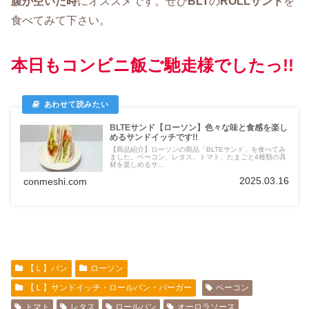
腹が空いた時
にオススメです。ぜひ
BLT
の
ROLLサンド
を
食べてみて下さい。
本日もコンビニ飯ご馳走様でしたっ!!
BLTEサンド【ローソン】色々な味と食感を楽し
めるサンドイッチです!!
【商品紹介】ローソンの商品「BLTEサンド」を食べてみ
ました。ベーコン、レタス、トマト、たまごと4種類の具
材を楽しめるサ...
2025.03.16
conmeshi.com
【Ｌ】パン
ローソン
【Ｌ】サンドイッチ・ロールパン・バーガー
ベーコン
トマト
レタス
ロールパン
オーロラソース