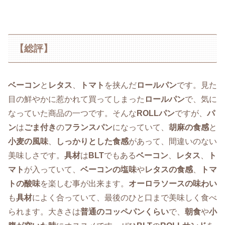
【総評】
ベーコン
と
レタス
、
トマト
を挟んだ
ロールパン
です。見た
目の鮮やかに惹かれて買ってしまった
ロールパン
で、気に
なっていた商品の一つです。そんな
ROLLパン
ですが、
パ
ン
は
ごま付き
の
フランスパン
になっていて、
胡麻の食感
と
小麦の風味
、
しっかりとした食感
があって、間違いのない
美味しさです。
具材
は
BLT
でもある
ベーコン
、
レタス
、
ト
マト
が入っていて、
ベーコンの塩味
や
レタスの食感
、
トマ
トの酸味
を楽しむ事が出来ます。
オーロラソースの味わい
も
具材
によく合っていて、最後のひと口まで美味しく食べ
られます。大きさは
普通のコッペパンくらい
で、
朝食
や
小