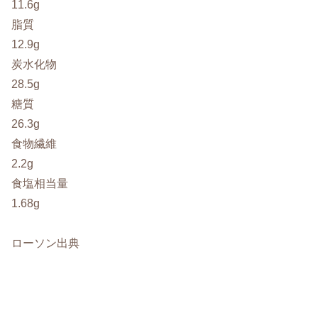
11.6g
脂質
12.9g
炭水化物
28.5g
糖質
26.3g
食物繊維
2.2g
食塩相当量
1.68g
ローソン出典