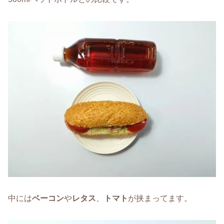
中には
ベーコン
や
レタス
、
トマト
が挟まってます。