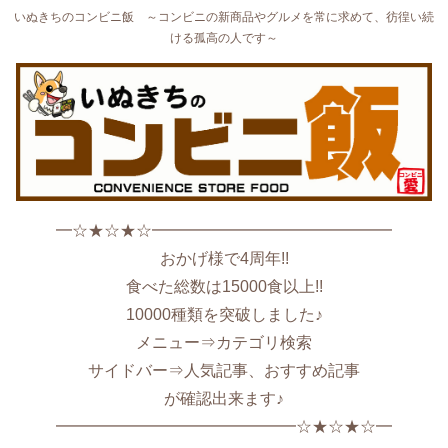
いぬきちのコンビニ飯 ～コンビニの新商品やグルメを常に求めて、彷徨い続
ける孤高の人です～
━☆★☆★☆━━━━━━━━━━━━━━━
おかげ様で4周年!!
食べた総数は15000食以上!!
10000種類を突破しました♪
メニュー⇒カテゴリ検索
サイドバー⇒人気記事、おすすめ記事
が確認出来ます♪
━━━━━━━━━━━━━━━☆★☆★☆━