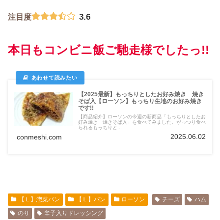
3.6
注目度
本日もコンビニ飯ご馳走様でしたっ!!
【2025最新】もっちりとしたお好み焼き 焼き
そば入【ローソン】もっちり生地のお好み焼き
です!!
【商品紹介】ローソンの今週の新商品「もっちりとしたお
好み焼き 焼きそば入」を食べてみました。がっつり食べ
られるもっちりと...
2025.06.02
conmeshi.com
【Ｌ】惣菜パン
【Ｌ】パン
ローソン
チーズ
ハム
のり
辛子入りドレッシング