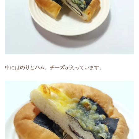
中には
のり
と
ハム
、
チーズ
が入っています。