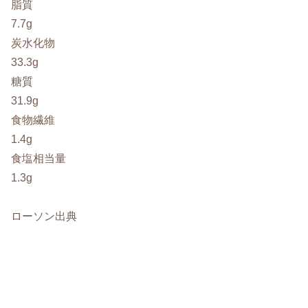
脂質
7.7g
炭水化物
33.3g
糖質
31.9g
食物繊維
1.4g
食塩相当量
1.3g
ローソン出典