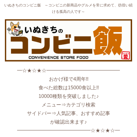
いぬきちのコンビニ飯 ～コンビニの新商品やグルメを常に求めて、彷徨い続
ける孤高の人です～
━☆★☆★☆━━━━━━━━━━━━━━━
おかげ様で4周年!!
食べた総数は15000食以上!!
10000種類を突破しました♪
メニュー⇒カテゴリ検索
サイドバー⇒人気記事、おすすめ記事
が確認出来ます♪
━━━━━━━━━━━━━━━☆★☆★☆━