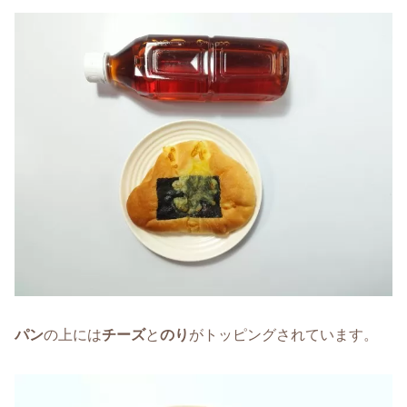
パン
の上には
チーズ
と
のり
がトッピングされています。