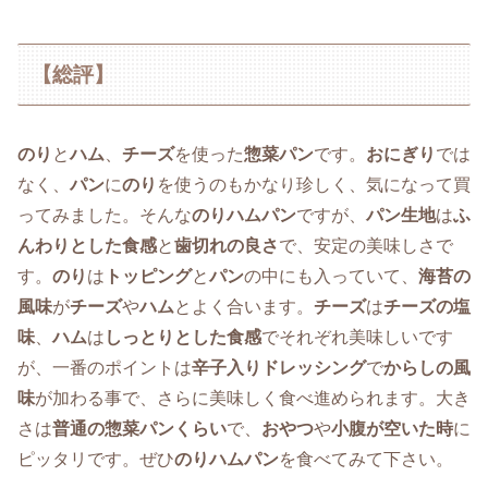
【総評】
のり
と
ハム
、
チーズ
を使った
惣菜パン
です。
おにぎり
では
なく、
パン
に
のり
を使うのもかなり珍しく、気になって買
ってみました。そんな
のりハムパン
ですが、
パン生地
は
ふ
んわりとした食感
と
歯切れの良さ
で、安定の美味しさで
す。
のり
は
トッピング
と
パン
の中にも入っていて、
海苔の
風味
が
チーズ
や
ハム
とよく合います。
チーズ
は
チーズの塩
味
、
ハム
は
しっとりとした食感
でそれぞれ美味しいです
が、一番のポイントは
辛子入りドレッシング
で
からしの風
味
が加わる事で、さらに美味しく食べ進められます。大き
さは
普通の惣菜パンくらい
で、
おやつ
や
小腹が空いた時
に
ピッタリです。ぜひ
のりハムパン
を食べてみて下さい。