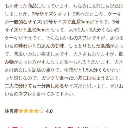
も
を使った
商品
になっています。ちなみに以前にも記述は
しましたが、
3号サイズ
をネットで調べたところ、
ケーキ
の
一般的なサイズ
は
1号サイズ
で
直系3cm
だそうで、
3号
サイズ
だと
直径9cm
となって、大体
1人～2人分くらいの
ケーキ
だそうです。そんな
おいもの
スフレ
ですが、
さつま
いもの味わい
と
白あんの甘味
、
しっとりとした食感
があっ
て、間違いのない美味しさです。大きさもありますが、
飲
み物
があった方がすんなりと食べられると思います。大き
さは前文にも記述の通りで、体感だと
1.5人分くらい
とい
った感じなので、
ガッツリ食べたい方にはちょうどよく
、
二人で分けても十分楽しめるサイズ
だと思います。ぜひ
お
いものスフレ
を食べてみて下さい。
4.0
注目度