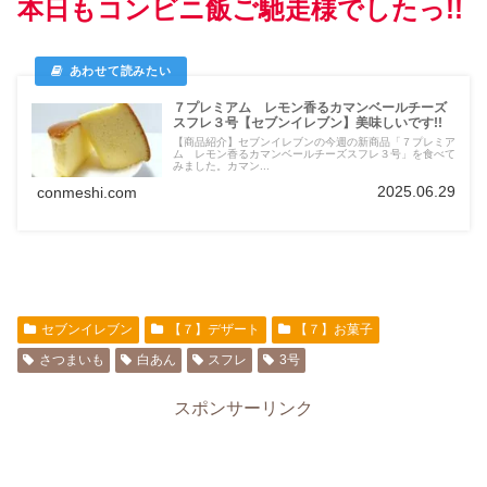
本日もコンビニ飯ご馳走様でしたっ!!
７プレミアム レモン香るカマンベールチーズ
スフレ３号【セブンイレブン】美味しいです!!
【商品紹介】セブンイレブンの今週の新商品「７プレミア
ム レモン香るカマンベールチーズスフレ３号」を食べて
みました。カマン...
2025.06.29
conmeshi.com
セブンイレブン
【７】デザート
【７】お菓子
さつまいも
白あん
スフレ
3号
スポンサーリンク