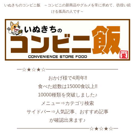
いぬきちのコンビニ飯 ～コンビニの新商品やグルメを常に求めて、彷徨い続
ける孤高の人です～
━☆★☆★☆━━━━━━━━━━━━━━━
おかげ様で4周年!!
食べた総数は15000食以上!!
10000種類を突破しました♪
メニュー⇒カテゴリ検索
サイドバー⇒人気記事、おすすめ記事
が確認出来ます♪
━━━━━━━━━━━━━━━☆★☆★☆━