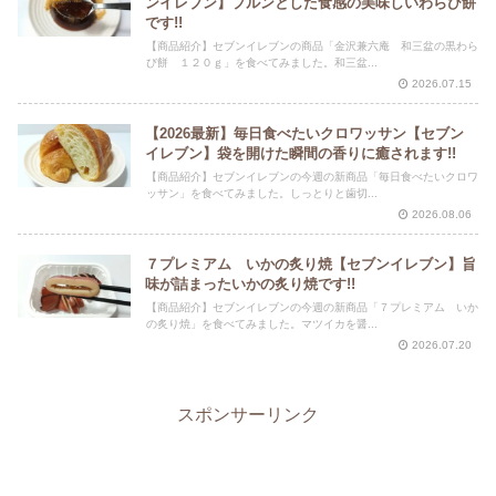
ンイレブン】プルンとした食感の美味しいわらび餅
です!!
【商品紹介】セブンイレブンの商品「金沢兼六庵 和三盆の黒わら
び餅 １２０ｇ」を食べてみました。和三盆...
2026.07.15
【2026最新】毎日食べたいクロワッサン【セブン
イレブン】袋を開けた瞬間の香りに癒されます!!
【商品紹介】セブンイレブンの今週の新商品「毎日食べたいクロワ
ッサン」を食べてみました。しっとりと歯切...
2026.08.06
７プレミアム いかの炙り焼【セブンイレブン】旨
味が詰まったいかの炙り焼です!!
【商品紹介】セブンイレブンの今週の新商品「７プレミアム いか
の炙り焼」を食べてみました。マツイカを醤...
2026.07.20
スポンサーリンク