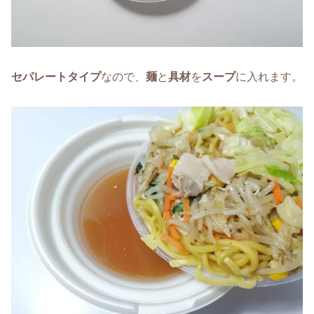
セパレートタイプ
なので、
麺
と
具材
を
スープ
に入れます。