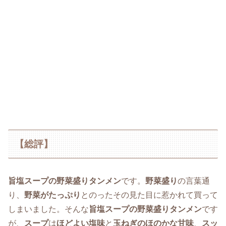
【総評】
旨塩スープの野菜盛りタンメン
です。
野菜盛り
の言葉通
り、
野菜がたっぷり
とのったその見た目に惹かれて買って
しまいました。そんな
旨塩スープの野菜盛りタンメン
です
が、
スープ
は
ほどよい塩味
と
玉ねぎのほのかな甘味
、
スッ