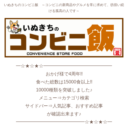
いぬきちのコンビニ飯 ～コンビニの新商品やグルメを常に求めて、彷徨い続
ける孤高の人です～
━☆★☆★☆━━━━━━━━━━━━━━━
おかげ様で4周年!!
食べた総数は15000食以上!!
10000種類を突破しました♪
メニュー⇒カテゴリ検索
サイドバー⇒人気記事、おすすめ記事
が確認出来ます♪
━━━━━━━━━━━━━━━☆★☆★☆━