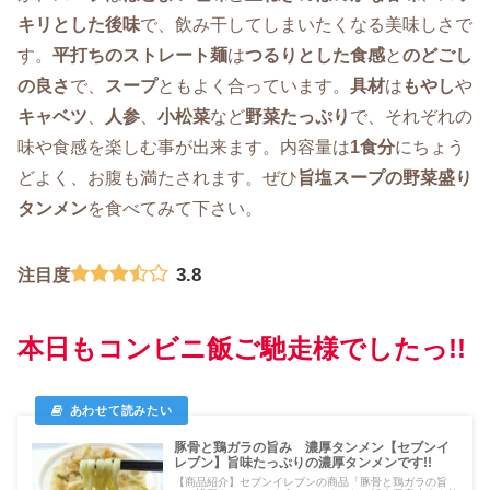
キリとした後味
で、飲み干してしまいたくなる美味しさで
す。
平打ちのストレート麺
は
つるりとした食感
と
のどごし
の良さ
で、
スープ
ともよく合っています。
具材
は
もやし
や
キャベツ
、
人参
、
小松菜
など
野菜たっぷり
で、それぞれの
味や食感を楽しむ事が出来ます。内容量は
1食分
にちょう
どよく、お腹も満たされます。ぜひ
旨塩スープの野菜盛り
タンメン
を食べてみて下さい。
3.8
注目度
本日もコンビニ飯ご馳走様でしたっ!!
豚骨と鶏ガラの旨み 濃厚タンメン【セブンイ
レブン】旨味たっぷりの濃厚タンメンです!!
【商品紹介】セブンイレブンの商品「豚骨と鶏ガラの旨