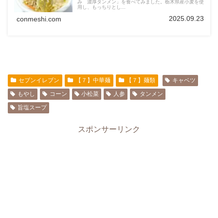
み 濃厚タンメン」を食べてみました。栃木県産小麦を使
用し、もっちりとし...
2025.09.23
conmeshi.com
セブンイレブン
【７】中華麺
【７】麺類
キャベツ
もやし
コーン
小松菜
人参
タンメン
旨塩スープ
スポンサーリンク