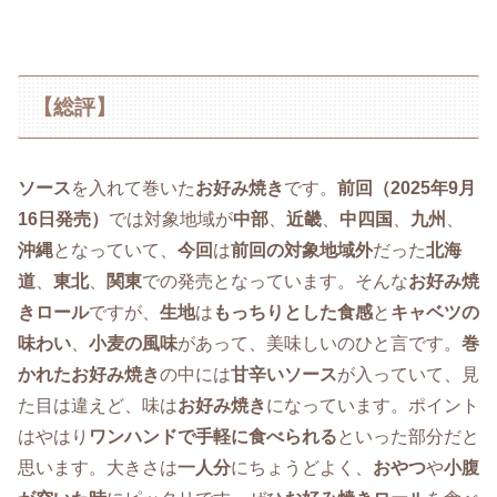
【総評】
ソース
を入れて巻いた
お好み焼き
です。
前回（2025年9月
16日発売）
では対象地域が
中部
、
近畿
、
中四国
、
九州
、
沖縄
となっていて、
今回
は
前回の対象地域外
だった
北海
道
、
東北
、
関東
での発売となっています。そんな
お好み焼
きロール
ですが、
生地
は
もっちりとした食感
と
キャベツの
味わい
、
小麦の風味
があって、美味しいのひと言です。
巻
かれたお好み焼き
の中には
甘辛いソース
が入っていて、見
た目は違えど、味は
お好み焼き
になっています。ポイント
はやはり
ワンハンドで手軽に食べられる
といった部分だと
思います。大きさは
一人分
にちょうどよく、
おやつ
や
小腹