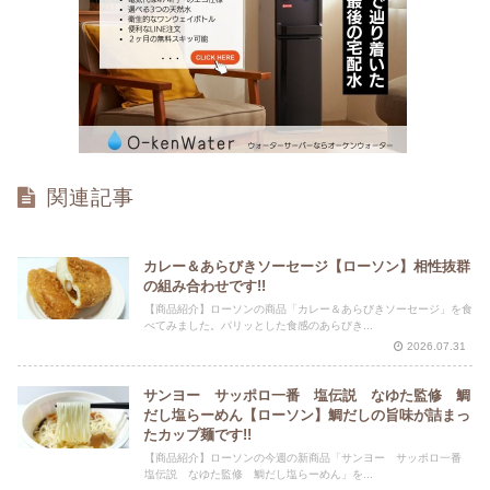
関連記事
カレー＆あらびきソーセージ【ローソン】相性抜群
の組み合わせです!!
【商品紹介】ローソンの商品「カレー＆あらびきソーセージ」を食
べてみました。パリッとした食感のあらびき...
2026.07.31
サンヨー サッポロ一番 塩伝説 なゆた監修 鯛
だし塩らーめん【ローソン】鯛だしの旨味が詰まっ
たカップ麺です!!
【商品紹介】ローソンの今週の新商品「サンヨー サッポロ一番
塩伝説 なゆた監修 鯛だし塩らーめん」を...