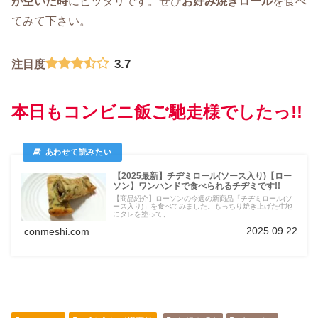
が空いた時
にピッタリです。ぜひ
お好み焼き
ロール
を食べ
てみて下さい。
3.7
注目度
本日もコンビニ飯ご馳走様でしたっ!!
【2025最新】チヂミロール(ソース入り)【ロー
ソン】ワンハンドで食べられるチヂミです!!
【商品紹介】ローソンの今週の新商品「チヂミロール(ソ
ース入り)」を食べてみました。もっちり焼き上げた生地
にタレを塗って、...
2025.09.22
conmeshi.com