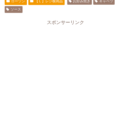
ローソン
【Ｌ】レジ横商品
お好み焼き
キャベツ
ソース
スポンサーリンク