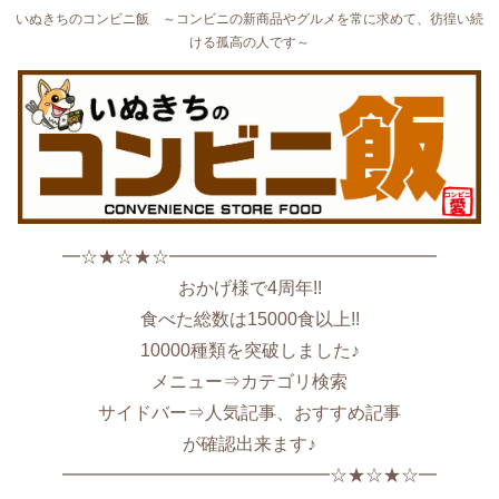
いぬきちのコンビニ飯 ～コンビニの新商品やグルメを常に求めて、彷徨い続
ける孤高の人です～
━☆★☆★☆━━━━━━━━━━━━━━━
おかげ様で4周年!!
食べた総数は15000食以上!!
10000種類を突破しました♪
メニュー⇒カテゴリ検索
サイドバー⇒人気記事、おすすめ記事
が確認出来ます♪
━━━━━━━━━━━━━━━☆★☆★☆━