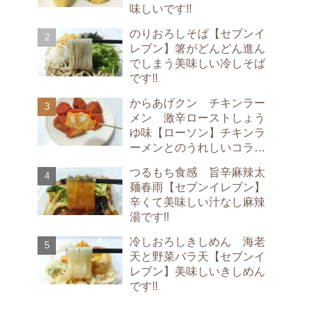
味しいです!!
のりおろしそば【セブンイ
レブン】箸がどんどん進ん
でしまう美味しい冷しそば
です!!
からあげクン チキンラー
メン 激辛ローストしょう
ゆ味【ローソン】チキンラ
ーメンとのうれしいコラボ
です!!
つるもち食感 旨辛麻辣太
麺春雨【セブンイレブン】
辛くて美味しい汁なし麻辣
湯です!!
冷しおろしきしめん 海老
天と野菜バラ天【セブンイ
レブン】美味しいきしめん
です!!