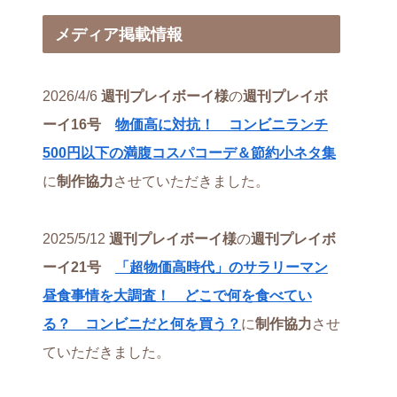
メディア掲載情報
2026/4/6
週刊プレイボーイ様
の
週刊プレイボ
ーイ16号
物価高に対抗！ コンビニランチ
500円以下の満腹コスパコーデ＆節約小ネタ集
に
制作協力
させていただきました。
2025/5/12
週刊プレイボーイ様
の
週刊プレイボ
ーイ21号
「超物価高時代」のサラリーマン
昼食事情を大調査！ どこで何を食べてい
る？ コンビニだと何を買う？
に
制作協力
させ
ていただきました。