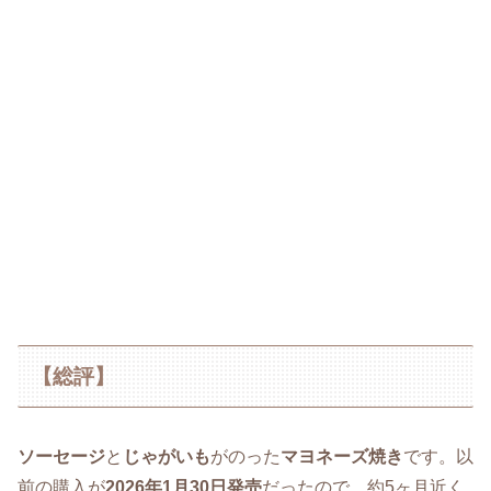
【総評】
ソーセージ
と
じゃがいも
がのった
マヨネーズ焼き
です。以
前の購入が
2026年1月30日発売
だったので、約5ヶ月近く