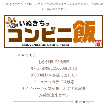
いぬきちのコンビニ飯 ～コンビニの新商品やグルメを常に求めて、彷徨い続
ける孤高の人です～
━☆★☆★☆━━━━━━━━━━━━━━━
おかげ様で4周年!!
食べた総数は15000食以上!!
10000種類を突破しました♪
メニュー⇒カテゴリ検索
サイドバー⇒人気記事、おすすめ記事
が確認出来ます♪
━━━━━━━━━━━━━━━☆★☆★☆━