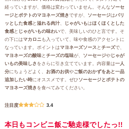
経っていますが、価格は変わっていません。そんな
ソーセ
ージとポテトのマヨネーズ焼き
ですが、
ソーセージ
は
パリ
ッとした食感
と
溢れる肉汁
、
じゃがいも
は
ほくほくとした
食感
と
じゃがいもの味わい
で、美味しいのひと言です。そ
の下には
マカロニ
も入っていて、味や食感のアクセントに
なっています。ポイントは
マヨネーズソース
と
チーズ
で、
マヨネーズの酸味
と
チーズの塩味
が、
ソーセージ
や
じゃが
いもの美味しさ
をさらに引き立てています。内容量は
一人
分
にちょうどよく、
お酒のお供
や
ご飯のおかずをあと一品
追加したい時
にオススメです。ぜひ
ソーセージとポテトの
マヨネーズ焼き
を食べてみてください。
3.4
注目度
本日もコンビニ飯ご馳走様でしたっ!!