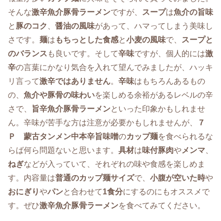
そんな
激辛魚介豚骨ラーメン
ですが、
スープ
は
魚介の旨味
と
豚のコク
、
醤油の風味
があって、ハマってしまう美味し
さです。
麺
は
もちっとした食感
と
小麦の風味
で、
スープと
のバランス
も良いです。そして
辛味
ですが、個人的には
激
辛
の言葉にかなり気合を入れて望んでみましたが、ハッキ
リ言って
激辛ではありません
。
辛味
はもちろんあるもの
の、
魚介や豚骨の味わい
を楽しめる余裕があるレベルの辛
さで、
旨辛魚介豚骨ラーメン
といった印象かもしれませ
ん。辛味が苦手な方は注意が必要かもしれませんが、
７
Ｐ 蒙古タンメン中本辛旨味噌
の
カップ麺
を食べられるな
らば何ら問題ないと思います。
具材
は
味付豚肉
や
メンマ
、
ねぎ
などが入っていて、それぞれの味や食感を楽しめま
す。内容量は
普通のカップ麺サイズ
で、
小腹が空いた時
や
おにぎり
や
パン
と合わせて
1食分
にするのにもオススメで
す。ぜひ
激辛魚介豚骨ラーメン
を食べてみてください。