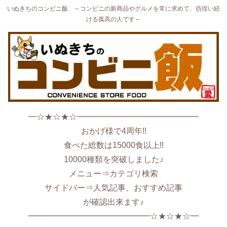
いぬきちのコンビニ飯 ～コンビニの新商品やグルメを常に求めて、彷徨い続
ける孤高の人です～
━☆★☆★☆━━━━━━━━━━━━━━━
おかげ様で4周年!!
食べた総数は15000食以上!!
10000種類を突破しました♪
メニュー⇒カテゴリ検索
サイドバー⇒人気記事、おすすめ記事
が確認出来ます♪
━━━━━━━━━━━━━━━☆★☆★☆━