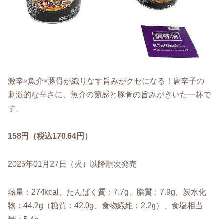
激辛×魚介×豚骨が織りなす旨みがクセになる！唐辛子の
刺激的な辛さに、魚介の節感と豚骨の旨みがきいた一杯で
す。
158円（税込170.64円）
2026年01月27日（火）以降順次発売
熱量：274kcal、たんぱく質：7.7g、脂質：7.9g、炭水化
物：44.2g（糖質：42.0g、食物繊維：2.2g）、食塩相当