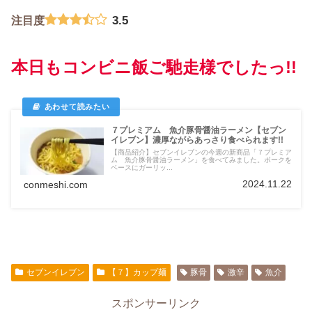
3.5
注目度
本日もコンビニ飯ご馳走様でしたっ!!
７プレミアム 魚介豚骨醤油ラーメン【セブン
イレブン】濃厚ながらあっさり食べられます!!
【商品紹介】セブンイレブンの今週の新商品「７プレミア
ム 魚介豚骨醤油ラーメン」を食べてみました。ポークを
ベースにガーリッ...
2024.11.22
conmeshi.com
セブンイレブン
【７】カップ麺
豚骨
激辛
魚介
スポンサーリンク