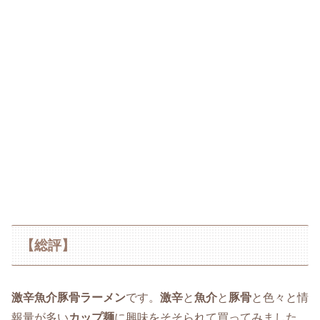
【総評】
激辛魚介豚骨ラーメン
です。
激辛
と
魚介
と
豚骨
と色々と情
報量が多い
カップ麺
に興味をそそられて買ってみました。