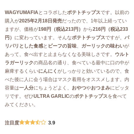
WAGYUMAFIA
とコラボした
ポテトチップス
です。以前の
購入が
2025年2月18日発売
だったので、1年以上経ってい
ますが、価格が
198円（税込213円）
から
216円（税込233
円）
に変わっています。そんな
ポテトチップス
ですが、
パ
リパリとした食感
と
ビーフの旨味
、
ガーリックの味わい
が
あって、食べ出すと止まらなくなる美味しさです。
ウルト
ラガーリック
の商品名の通り、食べている最中に口の中が
麻痺するくらい
にんにく
がしっかりと効いているので、食
べた後に人に会う場合はマスク着用をオススメします。内
容量は
一人分
にちょうどよく、
おやつ
や
おつまみ
にピッタ
リです。ぜひ
ULTRA GARLIC
の
ポテトチップス
を食べて
みてください。
3.9
注目度