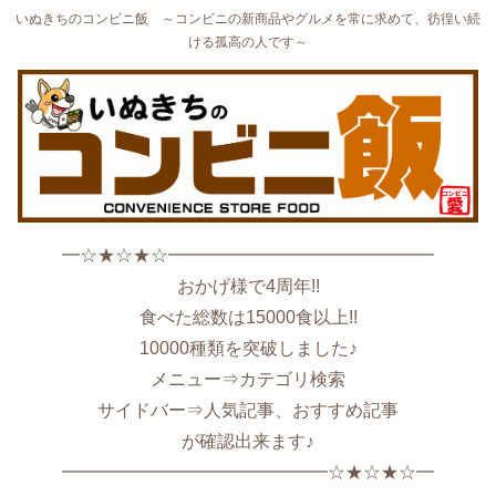
いぬきちのコンビニ飯 ～コンビニの新商品やグルメを常に求めて、彷徨い続
ける孤高の人です～
━☆★☆★☆━━━━━━━━━━━━━━━
おかげ様で4周年!!
食べた総数は15000食以上!!
10000種類を突破しました♪
メニュー⇒カテゴリ検索
サイドバー⇒人気記事、おすすめ記事
が確認出来ます♪
━━━━━━━━━━━━━━━☆★☆★☆━