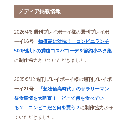
メディア掲載情報
2026/4/6
週刊プレイボーイ様
の
週刊プレイボ
ーイ16号
物価高に対抗！ コンビニランチ
500円以下の満腹コスパコーデ＆節約小ネタ集
に
制作協力
させていただきました。
2025/5/12
週刊プレイボーイ様
の
週刊プレイボ
ーイ21号
「超物価高時代」のサラリーマン
昼食事情を大調査！ どこで何を食べてい
る？ コンビニだと何を買う？
に
制作協力
させ
ていただきました。