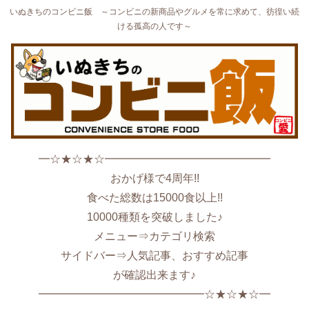
いぬきちのコンビニ飯 ～コンビニの新商品やグルメを常に求めて、彷徨い続
ける孤高の人です～
━☆★☆★☆━━━━━━━━━━━━━━━
おかげ様で4周年!!
食べた総数は15000食以上!!
10000種類を突破しました♪
メニュー⇒カテゴリ検索
サイドバー⇒人気記事、おすすめ記事
が確認出来ます♪
━━━━━━━━━━━━━━━☆★☆★☆━