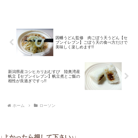
因幡うどん監修 肉ごぼう天うどん【セ
ブンイレブン】ごぼう天の食べ方だけで
美味しく楽しめます!!
新潟県産コシヒカリおむすび 陸奥湾産
帆立【セブンイレブン】帆立煮とご飯の
相性が良過ぎですっ!!
ホーム
ローソン
↓よかったら押して下さい♪↓