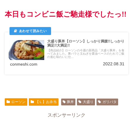
本日もコンビニ飯ご馳走様でしたっ!!
大盛り豚丼【ローソン】しっかり満腹!!しっかり
満足!!大満足!!
【商品紹介】ローソンの今週の新商品「大盛り豚丼」を食
べてみました。豚バラと玉ねぎを醤油ベースのたれでご飯
の進む味わいに仕...
2022.08.31
conmeshi.com
ローソン
【Ｌ】お弁当
豚丼
大盛り
ガリバタ
スポンサーリンク