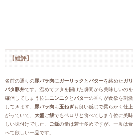
【総評】
名前の通りの
豚バラ肉
に
ガーリック
と
バター
を絡めた
ガリ
バタ豚丼
です。温めてフタを開けた瞬間から美味しいのを
確信してしまう位に
ニンニク
と
バター
の香りが食欲を刺激
してきます。
豚バラ肉
も
玉ねぎ
も良い感じで柔らかく仕上
がっていて、
大盛ご飯
でもペロリと食べてしまう位に美味
しい味付けでした。
ご飯
の量は若干多めですが、一度は食
べて欲しい一品です。