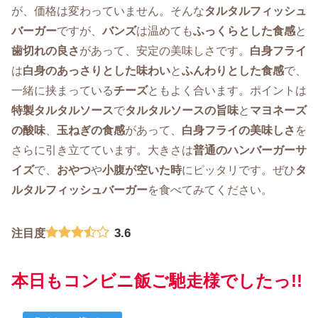
が、価格は変わっていません。そんな
タルタルフィッシュ
バーガー
ですが、
バンズ
は温めても
ふっくらとした食感
と
歯切れの良さ
があって、安定の美味しさです。
白身フライ
は
白身のあっさりとした味わい
と
ふんわりとした食感
で、
一緒に挟まっている
チーズ
ともよく合います。ポイントは
特製タルタルソース
で
タルタルソースの旨味
と
マヨネーズ
の酸味
、
玉ねぎの食感
があって、
白身フライの美味しさ
を
さらに引き立てています。大きさは
普通のハンバーガーサ
イズ
で、
おやつ
や
小腹が空いた時
にピッタリです。ぜひ
タ
ルタルフィッシュバーガー
を食べてみてください。
3.6
注目度
本日もコンビニ飯ご馳走様でしたっ!!