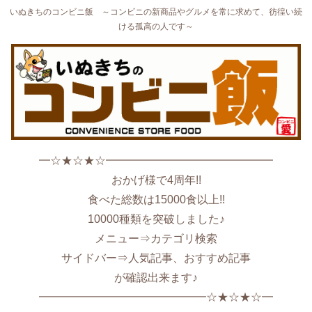
いぬきちのコンビニ飯 ～コンビニの新商品やグルメを常に求めて、彷徨い続
ける孤高の人です～
━☆★☆★☆━━━━━━━━━━━━━━━
おかげ様で4周年!!
食べた総数は15000食以上!!
10000種類を突破しました♪
メニュー⇒カテゴリ検索
サイドバー⇒人気記事、おすすめ記事
が確認出来ます♪
━━━━━━━━━━━━━━━☆★☆★☆━