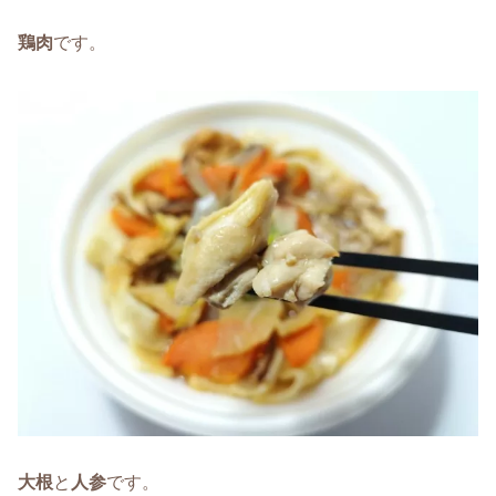
鶏肉
です。
大根
と
人参
です。