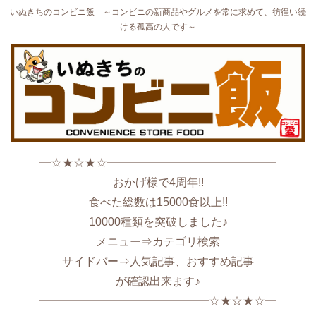
いぬきちのコンビニ飯 ～コンビニの新商品やグルメを常に求めて、彷徨い続
ける孤高の人です～
━☆★☆★☆━━━━━━━━━━━━━━━
おかげ様で4周年!!
食べた総数は15000食以上!!
10000種類を突破しました♪
メニュー⇒カテゴリ検索
サイドバー⇒人気記事、おすすめ記事
が確認出来ます♪
━━━━━━━━━━━━━━━☆★☆★☆━