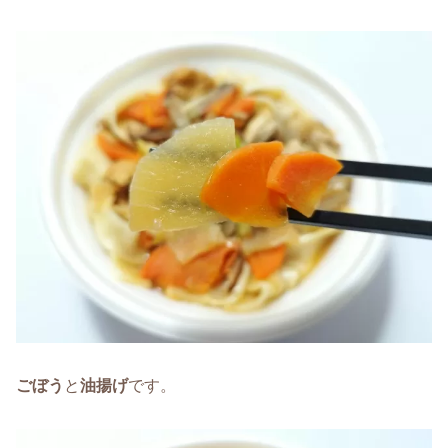
ごぼう
と
油揚げ
です。