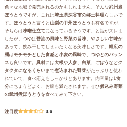
色々な地域で発売されるのかもしれません。そんな
武州煮
ぼうとう
ですが、これは
埼玉県深谷市の郷土料理
らしいで
す。
ほうとう
と言うと
山梨の甲州ほうとう
も有名ですが、
そちらは
味噌仕立て
になっているそうです。と話がズレま
したが、
つゆ
は
醤油の風味
と
野菜の旨味
、
やさしい甘味
が
あって、飲み干してしまいたくなる美味しさです。
幅広の
麺
は
モチモチとした食感
と
小麦の風味
で、
つゆとのバラン
ス
も良いです。
具材
には
大根
や
人参
、
白菜
、
ごぼう
など
ク
タクタになるくらい
まで
煮込まれた野菜
がたっぷりと使わ
れていて、食べ応えもしっかりとあります。内容量は
1食
分
にちょうどよく、お腹も満たされます。ぜひ
煮込み野菜
の武州煮ぼうとう
を食べてみて下さい。
3.6
注目度