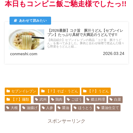
本日もコンビニ飯ご馳走様でしたっ!!
【2026最新】コク旨 豚汁うどん【セブンイレ
ブン】たっぷり具材で大満足のうどんです!!
【商品紹介】セブンイレブンの商品「コク旨 豚汁うど
ん」を食べてみました。豚肉と合わせ味噌で煮込んだ様々
な野菜をうどんと組...
2026.03.24
conmeshi.com
セブンイレブン
【７】そば・うどん
【７】うどん
【７】麺類
武州
鶏肉
ごぼう
郷土料理
白菜
大根
油揚げ
人参
醤油
ほうとう
醤油仕立て
スポンサーリンク