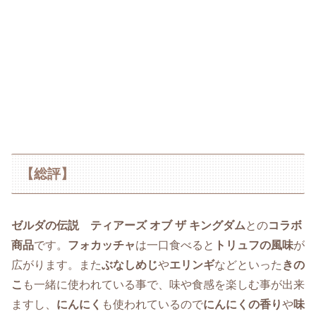
【総評】
ゼルダの伝説 ティアーズ オブ ザ キングダム
との
コラボ
商品
です。
フォカッチャ
は一口食べると
トリュフの風味
が
広がります。また
ぶなしめじ
や
エリンギ
などといった
きの
こ
も一緒に使われている事で、味や食感を楽しむ事が出来
ますし、
にんにく
も使われているので
にんにくの香り
や
味