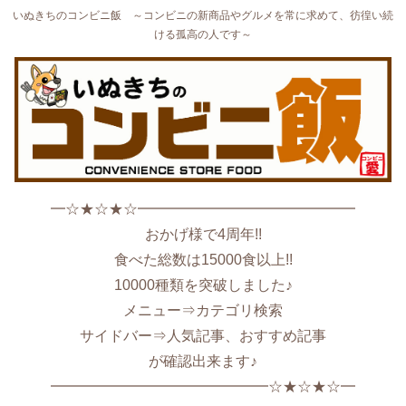
いぬきちのコンビニ飯 ～コンビニの新商品やグルメを常に求めて、彷徨い続
ける孤高の人です～
━☆★☆★☆━━━━━━━━━━━━━━━
おかげ様で4周年!!
食べた総数は15000食以上!!
10000種類を突破しました♪
メニュー⇒カテゴリ検索
サイドバー⇒人気記事、おすすめ記事
が確認出来ます♪
━━━━━━━━━━━━━━━☆★☆★☆━