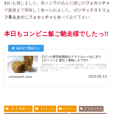
わい
も感じました。色々と手の込んだ感じの
フォカッチャ
で最後まで美味しく食べられました。ぜひ
マックストリュ
フ香るきのこフォカッチャ
を食べてみて下さい。
本日もコンビニ飯ご馳走様でしたっ!!
ゴロンの香辛粉風味のドライカレーおにぎり
【ローソン】後引く美味しさです!!
【商品紹介】ローソンの今週の新商品「ゴロンの香辛粉風
味のドライカレーおにぎり」を食べてみました。「ゼルダ
の伝説 ティアー...
2023.05.13
conmeshi.com
【Ｌ】惣菜パン
【Ｌ】パン
ローソン
フォカッチャ