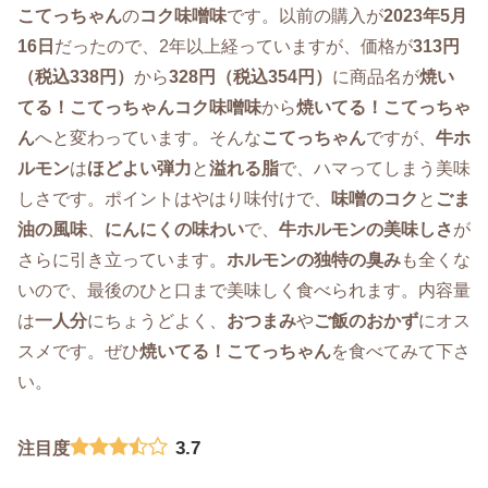
こてっちゃん
の
コク味噌味
です。以前の購入が
2023年5月
16日
だったので、2年以上経っていますが、価格が
313円
（税込338円）
から
328円（税込354円）
に商品名が
焼い
てる！こてっちゃんコク味噌味
から
焼いてる！こてっちゃ
ん
へと変わっています。そんな
こてっちゃん
ですが、
牛ホ
ルモン
は
ほどよい弾力
と
溢れる脂
で、ハマってしまう美味
しさです。ポイントはやはり味付けで、
味噌のコク
と
ごま
油の風味
、
にんにくの味わい
で、
牛ホルモンの美味しさ
が
さらに引き立っています。
ホルモンの独特の臭み
も全くな
いので、最後のひと口まで美味しく食べられます。内容量
は
一人分
にちょうどよく、
おつまみ
や
ご飯のおかず
にオス
スメです。ぜひ
焼いてる！こてっちゃん
を食べてみて下さ
い。
3.7
注目度