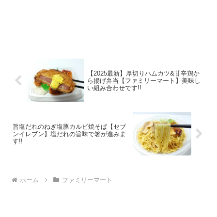
【2025最新】厚切りハムカツ&甘辛鶏か
ら揚げ弁当【ファミリーマート】美味し
い組み合わせです!!
旨塩だれのねぎ塩豚カルビ焼そば【セブ
ンイレブン】塩だれの旨味で箸が進みま
す!!
ホーム
ファミリーマート