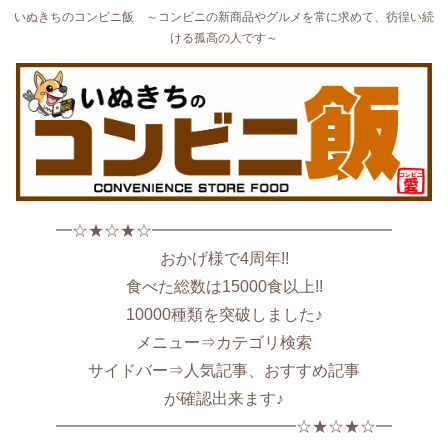
いぬきちのコンビニ飯 ～コンビニの新商品やグルメを常に求めて、彷徨い続
ける孤高の人です～
━☆★☆★☆━━━━━━━━━━━━━━━
おかげ様で4周年!!
食べた総数は15000食以上!!
10000種類を突破しました♪
メニュー⇒カテゴリ検索
サイドバー⇒人気記事、おすすめ記事
が確認出来ます♪
━━━━━━━━━━━━━━━☆★☆★☆━