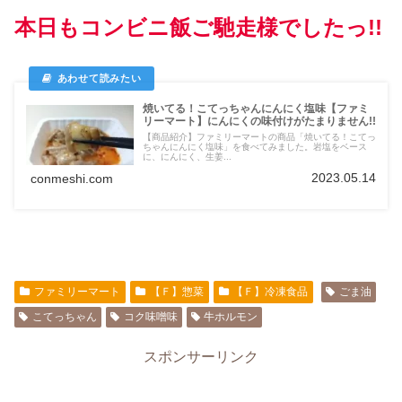
本日もコンビニ飯ご馳走様でしたっ!!
焼いてる！こてっちゃんにんにく塩味【ファミ
リーマート】にんにくの味付けがたまりません!!
【商品紹介】ファミリーマートの商品「焼いてる！こてっ
ちゃんにんにく塩味」を食べてみました。岩塩をベース
に、にんにく、生姜...
2023.05.14
conmeshi.com
ファミリーマート
【Ｆ】惣菜
【Ｆ】冷凍食品
ごま油
こてっちゃん
コク味噌味
牛ホルモン
スポンサーリンク