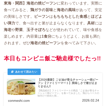
東海・関西】海老の焼ビーフン
に変わっています。実際に
食べてみると、
鶏ガラの旨味
と
海老の風味
があって、安定
の美味しさです。
ビーフン
は
もちもちとした食感
と
ほどよ
い弾力
で、食べ出すと箸が止まらなくなります。
具材
には
海老
や
野菜
、
玉子そぼろ
などが使われていて、味や食感を
楽しめます。内容量は
1食分
にちょうどよく、お腹も満た
されます。ぜひ
海老の焼ビーフン
を食べてみて下さい。
本日もコンビニ飯ご馳走様でしたっ!!
【2026最新】ごま油が香るチャーシュー焼ビー
フン【ファミリーマート】美味しさで箸が止ま
りません!!
【商品紹介】ファミリーマートの商品「ごま油が香るチャ
ーシュー焼ビーフン」を食べてみました。鶏がらベースの
味付けで炒めた焼...
2026.02.24
conmeshi.com