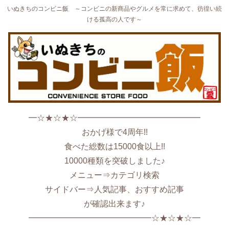
いぬきちのコンビニ飯 ～コンビニの新商品やグルメを常に求めて、彷徨い続
ける孤高の人です～
━☆★☆★☆━━━━━━━━━━━━━━━
おかげ様で4周年!!
食べた総数は15000食以上!!
10000種類を突破しました♪
メニュー⇒カテゴリ検索
サイドバー⇒人気記事、おすすめ記事
が確認出来ます♪
━━━━━━━━━━━━━━━☆★☆★☆━