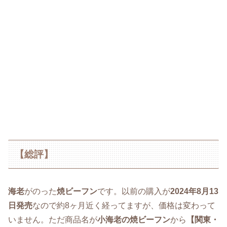
【総評】
海老
がのった
焼ビーフン
です。以前の購入が
2024年8月13
日発売
なので約8ヶ月近く経ってますが、価格は変わって
いません。ただ商品名が
小海老の焼ビーフン
から
【関東・