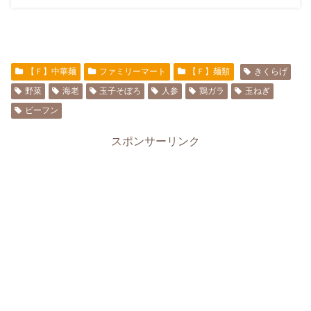
【Ｆ】中華麺
ファミリーマート
【Ｆ】麺類
きくらげ
野菜
海老
玉子そぼろ
人参
鶏ガラ
玉ねぎ
ビーフン
スポンサーリンク