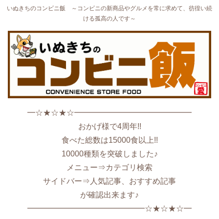
いぬきちのコンビニ飯 ～コンビニの新商品やグルメを常に求めて、彷徨い続
ける孤高の人です～
━☆★☆★☆━━━━━━━━━━━━━━━
おかげ様で4周年!!
食べた総数は15000食以上!!
10000種類を突破しました♪
メニュー⇒カテゴリ検索
サイドバー⇒人気記事、おすすめ記事
が確認出来ます♪
━━━━━━━━━━━━━━━☆★☆★☆━