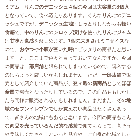
ミアム りんごのデニッシュ４個
の今回は
大容量
の
8個入
となっていて、食べ応えがあります。そんな
りんごのデニ
ッシュ
ですが、
デニッシュ生地
は
しっとり
しながらも
軽い
食感
で、中の
りんごのシロップ漬け
を使った
りんごジャム
は
甘味
と
食感
を楽しめます。
1個の大きさ
は
ミニサイズ
な
ので、
おやつ
や
小腹が空いた時
にピッタリの商品だと思い
ます。と、ここまで色々と言っておいてなんですが、今回
の商品は
一部店舗
と限られてしまっているので、購入する
のはちょっと厳しいかもしれません。ただ、
一部店舗
で販
売として紹介していた商品が、
翌々週の新商品
として
ほぼ
全国
で発売となったりしているので、この商品ももしかし
たら同様に販売されるかもしれません。まだまだ、
その地
域のセブンイレブンでしか買えない商品
はたくさんあっ
て、皆さんの地域にもあると思います。今回の商品も
こん
な商品を売っているんだ的な感覚
で見てもらって、高そう
や美味しくなさそうといった見方や、ご自身の地域でしか