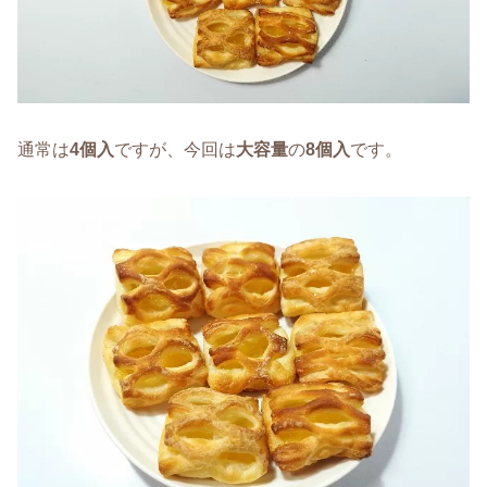
通常は
4個入
ですが、今回は
大容量
の
8個入
です。