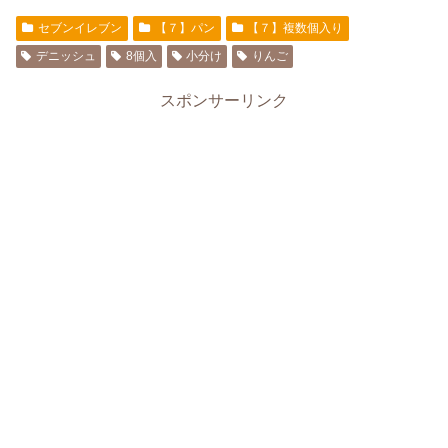
セブンイレブン
【７】パン
【７】複数個入り
デニッシュ
8個入
小分け
りんご
スポンサーリンク