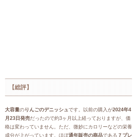
【総評】
大容量
の
りんごのデニッシュ
です。以前の購入が
2024年4
月23日発売
だったので約3ヶ月以上経っておりますが、価
格は変わっていません。ただ、微妙にカロリーなどの栄養
成分が上がっています。ほぼ
通年販売の商品
である
７プレ