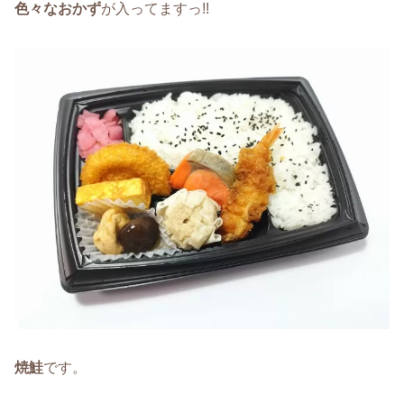
色々なおかず
が入ってますっ!!
焼鮭
です。