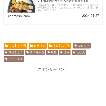
ン】安定のおかずが入ったお弁当です!!
【商品紹介】ローソンの商品「ごはん大盛！チーズメンチ
＆唐揚弁当」を食べてみました。メンチカツ・唐揚の2種
のおかずと付け合...
2024.01.27
conmeshi.com
【Ｌ】お弁当
ローソン
【Ｌ】お弁当
コロッケ
厚焼き玉子
幕の内弁当
焼鮭
煮物
えび天
シューマイ
スポンサーリンク