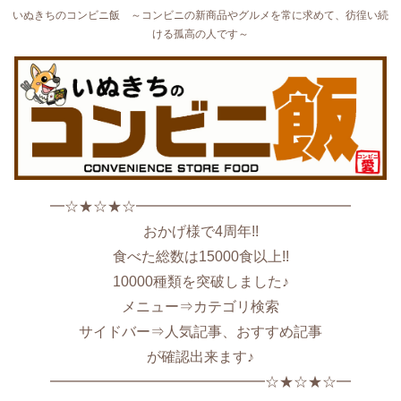
いぬきちのコンビニ飯 ～コンビニの新商品やグルメを常に求めて、彷徨い続
ける孤高の人です～
━☆★☆★☆━━━━━━━━━━━━━━━
おかげ様で4周年!!
食べた総数は15000食以上!!
10000種類を突破しました♪
メニュー⇒カテゴリ検索
サイドバー⇒人気記事、おすすめ記事
が確認出来ます♪
━━━━━━━━━━━━━━━☆★☆★☆━