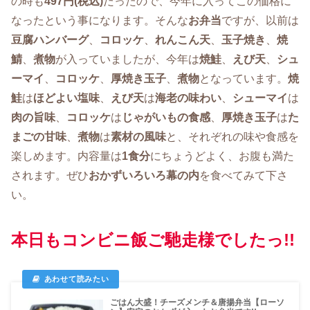
の時も
497円(税込)
だったので、今年に入ってこの価格に
なったという事になります。そんな
お弁当
ですが、以前は
豆腐ハンバーグ
、
コロッケ
、
れんこん天
、
玉子焼き
、
焼
鯖
、
煮物
が入っていましたが、今年は
焼鮭
、
えび天
、
シュ
ーマイ
、
コロッケ
、
厚焼き玉子
、
煮物
となっています。
焼
鮭
は
ほどよい塩味
、
えび天
は
海老の味わい
、
シューマイ
は
肉の旨味
、
コロッケ
は
じゃがいもの食感
、
厚焼き玉子
は
た
まごの甘味
、
煮物
は
素材の風味
と、それぞれの味や食感を
楽しめます。内容量は
1食分
にちょうどよく、お腹も満た
されます。ぜひ
おかずいろいろ幕の内
を食べてみて下さ
い。
本日もコンビニ飯ご馳走様でしたっ!!
ごはん大盛！チーズメンチ＆唐揚弁当【ローソ