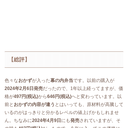
【総評】
色々な
おかず
が入った
幕の内弁当
です。以前の購入が
2024年2月6日発売
だったので、1年以上経ってますが、価
格が
497円(税込)
から
646円(税込)
へと変わっています。以
前と
おかずの内容が違う
とはいっても、原材料が高騰して
いるのがはっきりと分かるレベルの値上げかもしれませ
ん。ちなみに
2024年
4月9日
にも
発売
されていますが、そ