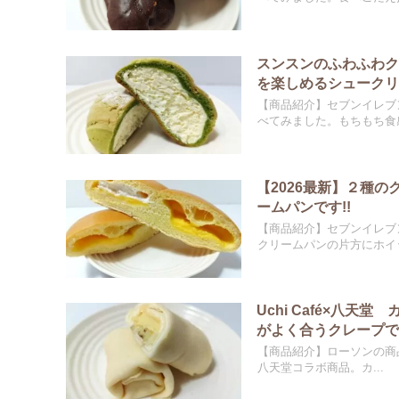
スンスンのふわふわ
を楽しめるシュークリ
【商品紹介】セブンイレブ
べてみました。もちもち食感
【2026最新】２種
ームパンです!!
【商品紹介】セブンイレブ
クリームパンの片方にホイッ
Uchi Café×八
がよく合うクレープです
【商品紹介】ローソンの商品
八天堂コラボ商品。カ...