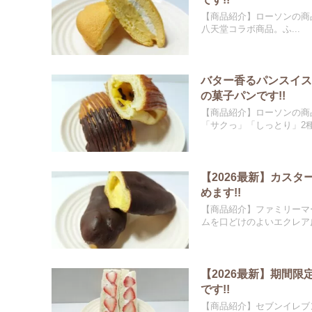
【商品紹介】ローソンの商品
八天堂コラボ商品。ふ...
バター香るパンスイ
の菓子パンです!!
【商品紹介】ローソンの商
「サクっ」「しっとり」2種類
【2026最新】カス
めます!!
【商品紹介】ファミリーマ
ムを口どけのよいエクレア皮
【2026最新】期間
です!!
【商品紹介】セブンイレブ