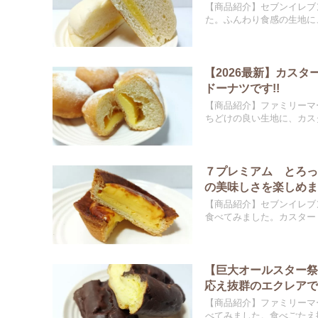
【商品紹介】セブンイレブ
た。ふんわり食感の生地に、
【2026最新】カス
ドーナツです!!
【商品紹介】ファミリーマ
ちどけの良い生地に、カスタ
７プレミアム とろ
の美味しさを楽しめます
【商品紹介】セブンイレブ
食べてみました。カスタード
【巨大オールスター
応え抜群のエクレアです
【商品紹介】ファミリーマ
べてみました。食べごたえ抜