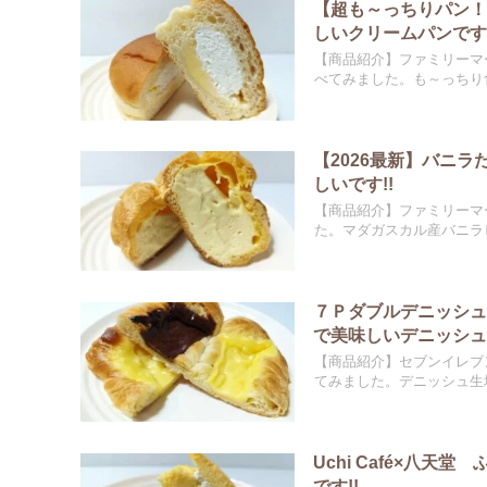
【超も～っちりパン
しいクリームパンです!
【商品紹介】ファミリーマ
べてみました。も～っちり食
【2026最新】バニ
しいです!!
【商品紹介】ファミリーマ
た。マダガスカル産バニラビ
７Ｐダブルデニッシ
で美味しいデニッシュで
【商品紹介】セブンイレブ
てみました。デニッシュ生地
Uchi Café×八
です!!