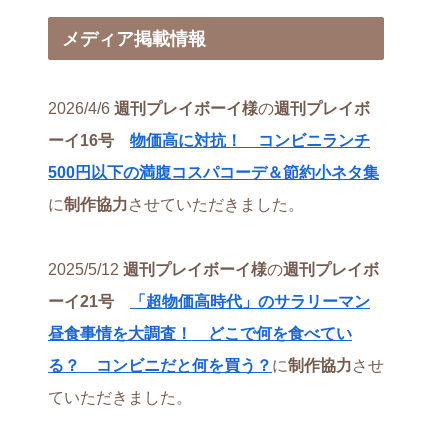
メディア掲載情報
2026/4/6
週刊プレイボーイ様
の
週刊プレイボ
ーイ16号
物価高に対抗！ コンビニランチ
500円以下の満腹コスパコーデ＆節約小ネタ集
に
制作協力
させていただきました。
2025/5/12
週刊プレイボーイ様
の
週刊プレイボ
ーイ21号
「超物価高時代」のサラリーマン
昼食事情を大調査！ どこで何を食べてい
る？ コンビニだと何を買う？
に
制作協力
させ
ていただきました。