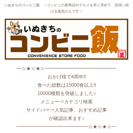
いぬきちのコンビニ飯 ～コンビニの新商品やグルメを常に求めて、彷徨い続
ける孤高の人です～
━☆★☆★☆━━━━━━━━━━━━━━━
おかげ様で4周年!!
食べた総数は15000食以上!!
10000種類を突破しました♪
メニュー⇒カテゴリ検索
サイドバー⇒人気記事、おすすめ記事
が確認出来ます♪
━━━━━━━━━━━━━━━☆★☆★☆━