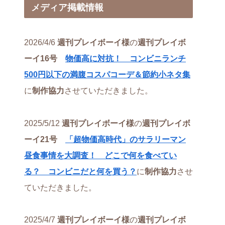
メディア掲載情報
2026/4/6
週刊プレイボーイ様
の
週刊プレイボ
ーイ16号
物価高に対抗！ コンビニランチ
500円以下の満腹コスパコーデ＆節約小ネタ集
に
制作協力
させていただきました。
2025/5/12
週刊プレイボーイ様
の
週刊プレイボ
ーイ21号
「超物価高時代」のサラリーマン
昼食事情を大調査！ どこで何を食べてい
る？ コンビニだと何を買う？
に
制作協力
させ
ていただきました。
2025/4/7
週刊プレイボーイ様
の
週刊プレイボ