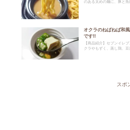
のある太めの麺に、豚と魚粉
オクラのねばねば和
です!!
【商品紹介】セブンイレブ
クラやもずく、蒸し鶏、豆腐
スポ