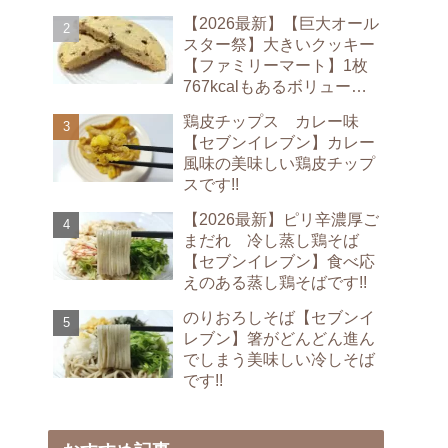
【2026最新】【巨大オール
スター祭】大きいクッキー
【ファミリーマート】1枚
767kcalもあるボリューム
満点のクッキーです!!
鶏皮チップス カレー味
【セブンイレブン】カレー
風味の美味しい鶏皮チップ
スです!!
【2026最新】ピリ辛濃厚ご
まだれ 冷し蒸し鶏そば
【セブンイレブン】食べ応
えのある蒸し鶏そばです!!
のりおろしそば【セブンイ
レブン】箸がどんどん進ん
でしまう美味しい冷しそば
です!!