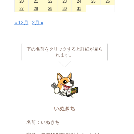
20
21
22
23
24
25
26
27
28
29
30
31
« 12月
2月 »
下の名前をクリックすると詳細が見ら
れます。
いぬきち
名前：いぬきち