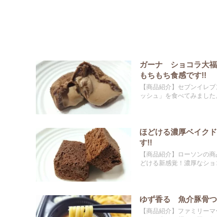
ガーナ ショコラ大
もちもち食感です!!
【商品紹介】セブンイレブ
ッシュ」を食べてみました。
ほどける濃厚ベイク
す!!
【商品紹介】ローソンの商
どける新感覚！濃厚なショコ
ゆず香る 魚介豚骨つ
【商品紹介】ファミリーマ