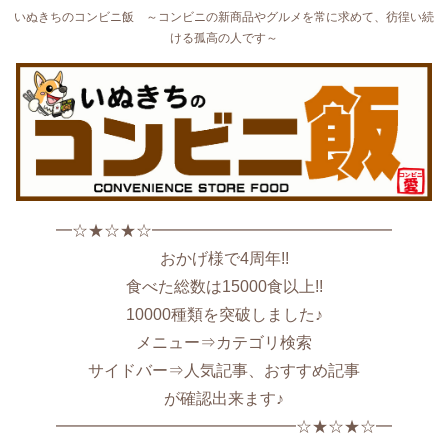
いぬきちのコンビニ飯 ～コンビニの新商品やグルメを常に求めて、彷徨い続
ける孤高の人です～
━☆★☆★☆━━━━━━━━━━━━━━━
おかげ様で4周年!!
食べた総数は15000食以上!!
10000種類を突破しました♪
メニュー⇒カテゴリ検索
サイドバー⇒人気記事、おすすめ記事
が確認出来ます♪
━━━━━━━━━━━━━━━☆★☆★☆━