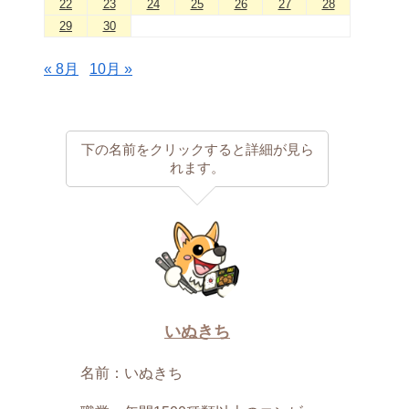
22
23
24
25
26
27
28
29
30
« 8月
10月 »
下の名前をクリックすると詳細が見ら
れます。
いぬきち
名前：いぬきち