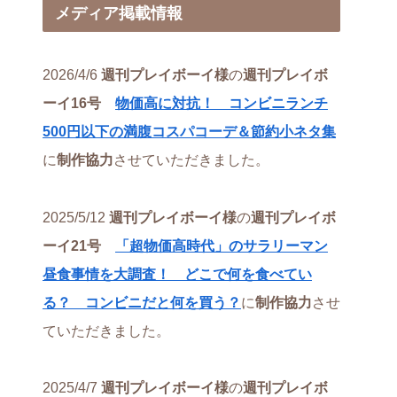
メディア掲載情報
2026/4/6
週刊プレイボーイ様
の
週刊プレイボ
ーイ16号
物価高に対抗！ コンビニランチ
500円以下の満腹コスパコーデ＆節約小ネタ集
に
制作協力
させていただきました。
2025/5/12
週刊プレイボーイ様
の
週刊プレイボ
ーイ21号
「超物価高時代」のサラリーマン
昼食事情を大調査！ どこで何を食べてい
る？ コンビニだと何を買う？
に
制作協力
させ
ていただきました。
2025/4/7
週刊プレイボーイ様
の
週刊プレイボ