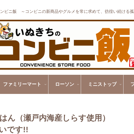
ンビニ飯 ～コンビニの新商品やグルメを常に求めて、彷徨い続ける孤
ファミリーマート
ローソン
ミニストップ
ごはん（瀬戸内海産しらす使用）
です!!