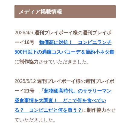
メディア掲載情報
2026/4/6
週刊プレイボーイ様
の
週刊プレイボ
ーイ16号
物価高に対抗！ コンビニランチ
500円以下の満腹コスパコーデ＆節約小ネタ集
に
制作協力
させていただきました。
2025/5/12
週刊プレイボーイ様
の
週刊プレイボ
ーイ21号
「超物価高時代」のサラリーマン
昼食事情を大調査！ どこで何を食べてい
る？ コンビニだと何を買う？
に
制作協力
させ
ていただきました。