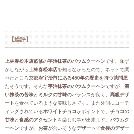
【総評】
上林春松本店監修
の
宇治抹茶のバウムクーヘン
です。恥ず
かしながら
上林春松本店
を知らなかったので、ネットで調
べたところ
京都府宇治市にある450年の歴史を持つ茶問屋
だそうです。そんな
宇治抹茶のバウムクーヘン
ですが、
濃
い抹茶の苦味
と
ミルクの甘味
のバランスが良く、
高級デザ
ート
を食べているような美味しさです。また外側にコーテ
ィングされている
ホワイトチョコ
がポイントで、
チョコの
甘味
と
食感のアクセント
を楽しむ事が出来ます。
バウムク
ーヘン
ですが、
お茶
が合いそうな
デザート
で
食後のデザー