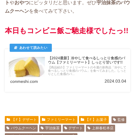
ト
や
おやつ
にピッタリだと思います。ぜひ
宇治抹茶のバウ
ムクーヘン
を食べてみて下さい。
本日もコンビニ飯ご馳走様でしたっ!!
【2024最新】冷やして食べるしっとり食感のバ
ウム【ファミリーマート】しっとり甘いです!!
【商品紹介】ファミリーマートの今週の新商品「冷やして
食べるしっとり食感のバウム」を食べてみました。しっと
りとした食感のバ...
2024.03.04
conmeshi.com
【Ｆ】デザート
ファミリーマート
【Ｆ】お菓子
監修
バウムクーヘン
宇治抹茶
デザート
上林春松本店