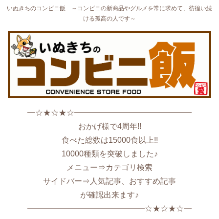
いぬきちのコンビニ飯 ～コンビニの新商品やグルメを常に求めて、彷徨い続
ける孤高の人です～
━☆★☆★☆━━━━━━━━━━━━━━━
おかげ様で4周年!!
食べた総数は15000食以上!!
10000種類を突破しました♪
メニュー⇒カテゴリ検索
サイドバー⇒人気記事、おすすめ記事
が確認出来ます♪
━━━━━━━━━━━━━━━☆★☆★☆━