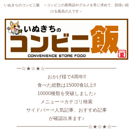
いぬきちのコンビニ飯 ～コンビニの新商品やグルメを常に求めて、彷徨い続
ける孤高の人です～
━☆★☆★☆━━━━━━━━━━━━━━━
おかげ様で4周年!!
食べた総数は15000食以上!!
10000種類を突破しました♪
メニュー⇒カテゴリ検索
サイドバー⇒人気記事、おすすめ記事
が確認出来ます♪
━━━━━━━━━━━━━━━☆★☆★☆━