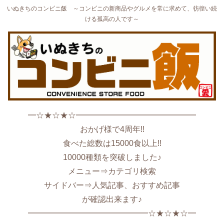
いぬきちのコンビニ飯 ～コンビニの新商品やグルメを常に求めて、彷徨い続
ける孤高の人です～
━☆★☆★☆━━━━━━━━━━━━━━━
おかげ様で4周年!!
食べた総数は15000食以上!!
10000種類を突破しました♪
メニュー⇒カテゴリ検索
サイドバー⇒人気記事、おすすめ記事
が確認出来ます♪
━━━━━━━━━━━━━━━☆★☆★☆━