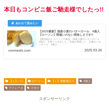
本日もコンビニ飯ご馳走様でしたっ!!
【2025最新】国産小麦のバターロール 4個入
【ローソン】間違いのない美味しさです!!
【商品紹介】ローソンの商品「国産小麦のバターロール
4個入」を食べてみました。生地が美味しい、定番のバタ
ーロール 4個入...
2025.03.26
conmeshi.com
【Ｌ】パン
ローソン
【Ｌ】複数個入り
4個入
マドレーヌ
小分け
スポンサーリンク