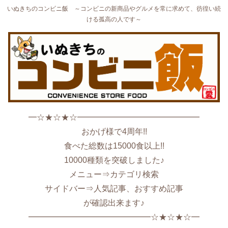
いぬきちのコンビニ飯 ～コンビニの新商品やグルメを常に求めて、彷徨い続
ける孤高の人です～
━☆★☆★☆━━━━━━━━━━━━━━━
おかげ様で4周年!!
食べた総数は15000食以上!!
10000種類を突破しました♪
メニュー⇒カテゴリ検索
サイドバー⇒人気記事、おすすめ記事
が確認出来ます♪
━━━━━━━━━━━━━━━☆★☆★☆━