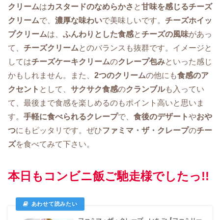
クリーム
は
カスタードのなめらかさ
と
甘味を感じるチーズ
クリーム
で、
濃厚な味わい
で美味しいです。
チーズホイッ
プクリーム
は、
ふんわりとした食感
と
チーズの風味
があっ
て、
チーズクリーム
とのバランスも抜群です。イメージと
しては
チーズケーキクリーム
の
クレープ包み
といった感じ
かもしれません。また、
2つのクリーム
の他にも
食感のア
クセント
として、
サクサク食感
の
クランブル
も入ってい
て、最後まで食感を楽しめるのもポイント高いと思いま
す。
手軽に食べられるクレープ
で、
食後のデザート
や
おや
つ
にもピッタリです。ぜひ
ファミマ・ザ・クレープ
の
チー
ズ
を食べてみて下さい。
本日もコンビニ飯ご馳走様でしたっ!!