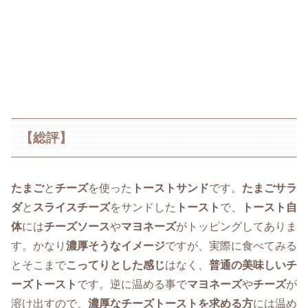
【総評】
たまご
と
チーズ
を使った
トーストサンド
です。
たまごサラ
ダ
と
スライスチーズ
をサンドした
トースト
で、
トースト自
体
には
チーズソース
や
マヨネーズ
がトッピングしてありま
す。かなり
濃厚そうなイメージ
ですが、実際に食べてみる
とそこまで
こってりとした感じ
はなく、
普通の美味しいチ
ーズトースト
です。逆に温める事で
マヨネーズ
や
チーズ
が
溶け出すので、
濃厚なチーズトーストを求める方
には温め