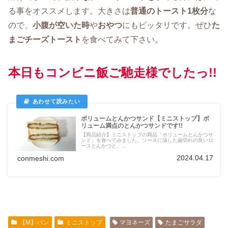
る事をオススメします。大きさは
普通のトースト1枚分
な
ので、
小腹が空いた時
や
おやつ
にもピッタリです。ぜひ
た
まごチーズトースト
を食べてみて下さい。
本日もコンビニ飯ご馳走様でしたっ!!
ボリュームとんかつサンド【ミニストップ】ボ
リューム満点のとんかつサンドです!!
【商品紹介】ミニストップの商品「ボリュームとんかつサ
ンド」を食べてみました。ソースに漬した歯切れの良いロ
ースとんかつと、...
2024.04.17
conmeshi.com
【M】パン
ミニストップ
マヨネーズ
たまごサラダ