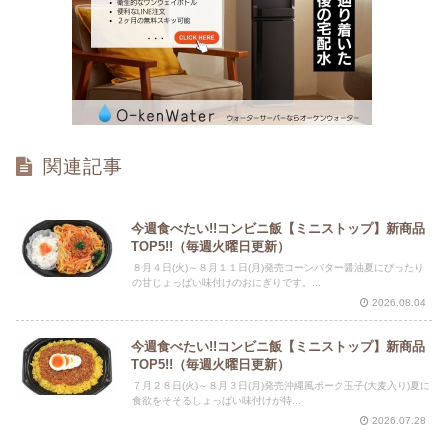
関連記事
今週食べたい!!コンビニ飯【ミニストップ】新商品
TOP5!!（毎週火曜日更新）
８月４日(火)～８月１１日(月)発売コーンバター醤油夏にぴったり
の甘じょっぱい味付けのおにぎりです。...
2026.08.04
今週食べたい!!コンビニ飯【ミニストップ】新商品
TOP5!!（毎週火曜日更新）
７月２８日(火)～８月３日(月)発売沖縄風ポーク玉子(大麦入り)夏に
食欲をそそるしょっぱい味付けが特...
2026.07.28