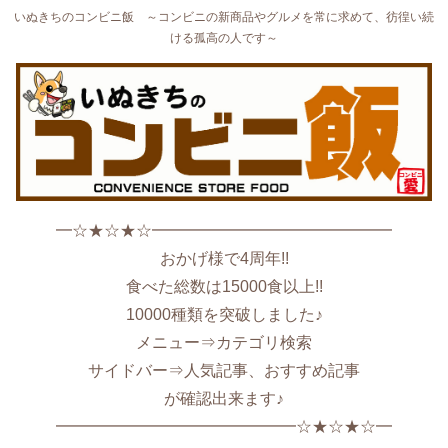
いぬきちのコンビニ飯 ～コンビニの新商品やグルメを常に求めて、彷徨い続
ける孤高の人です～
━☆★☆★☆━━━━━━━━━━━━━━━
おかげ様で4周年!!
食べた総数は15000食以上!!
10000種類を突破しました♪
メニュー⇒カテゴリ検索
サイドバー⇒人気記事、おすすめ記事
が確認出来ます♪
━━━━━━━━━━━━━━━☆★☆★☆━