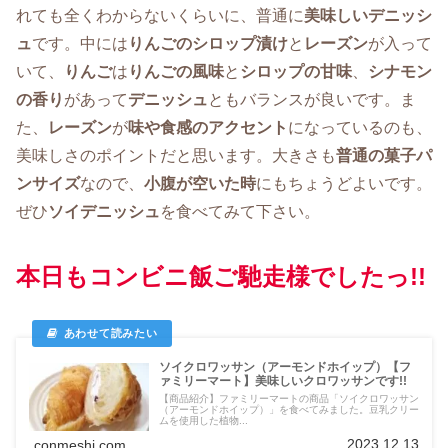
れても全くわからないくらいに、普通に
美味しいデニッシ
ュ
です。中には
りんごのシロップ漬け
と
レーズン
が入って
いて、
りんご
は
りんごの風味
と
シロップの甘味
、
シナモン
の香り
があって
デニッシュ
ともバランスが良いです。ま
た、
レーズン
が
味や食感のアクセント
になっているのも、
美味しさのポイントだと思います。大きさも
普通の菓子パ
ンサイズ
なので、
小腹が空いた時
にもちょうどよいです。
ぜひ
ソイデニッシュ
を食べてみて下さい。
本日もコンビニ飯ご馳走様でしたっ!!
ソイクロワッサン（アーモンドホイップ）【フ
ァミリーマート】美味しいクロワッサンです!!
【商品紹介】ファミリーマートの商品「ソイクロワッサン
（アーモンドホイップ）」を食べてみました。豆乳クリー
ムを使用した植物...
2023.12.13
conmeshi.com