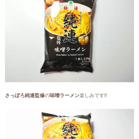
さっぽろ純
連監修
の
味噌ラーメン
楽しみです!!