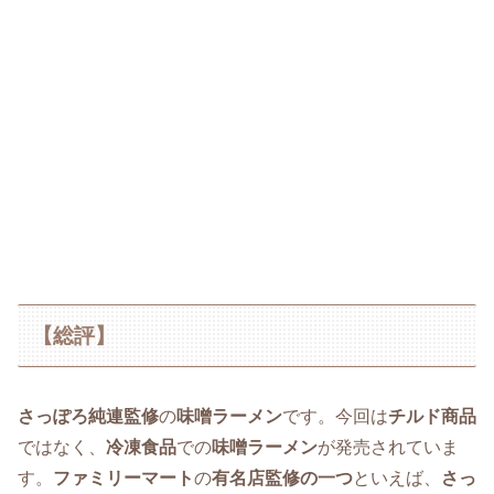
【総評】
さっぽろ純連監修
の
味噌ラーメン
です。今回は
チルド商品
ではなく、
冷凍食品
での
味噌ラーメン
が発売されていま
す。
ファミリーマート
の
有名店監修の一つ
といえば、
さっ