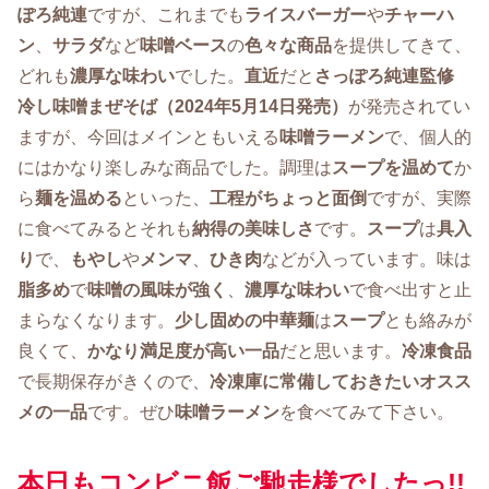
ぽろ純連
ですが、これまでも
ライスバーガー
や
チャーハ
ン
、
サラダ
など
味噌ベース
の
色々な商品
を提供してきて、
どれも
濃厚な味わい
でした。
直近
だと
さっぽろ純連監修
冷し味噌まぜそば（2024年5月14日発売）
が発売されてい
ますが、今回はメインともいえる
味噌ラーメン
で、個人的
にはかなり楽しみな商品でした。調理は
スープを温めて
か
ら
麺を温める
といった、
工程がちょっと面倒
ですが、実際
に食べてみるとそれも
納得の美味しさ
です。
スープ
は
具入
り
で、
もやし
や
メンマ
、
ひき肉
などが入っています。味は
脂多め
で
味噌の風味が強く
、
濃厚な味わい
で食べ出すと止
まらなくなります。
少し固めの中華麺
は
スープ
とも絡みが
良くて、
かなり満足度が高い一品
だと思います。
冷凍食品
で長期保存がきくので、
冷凍庫に常備しておきたいオスス
メの一品
です。ぜひ
味噌ラーメン
を食べてみて下さい。
本日もコンビニ飯ご馳走様でしたっ!!