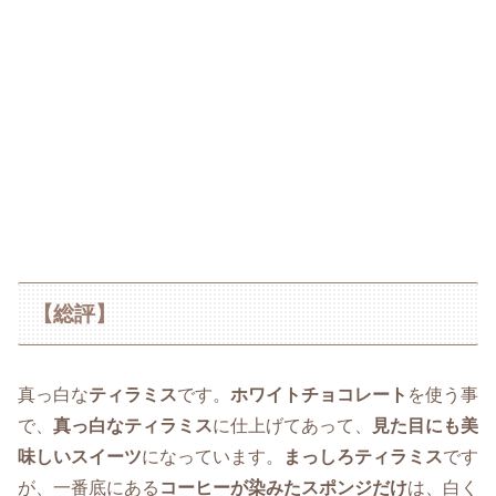
【総評】
真っ白な
ティラミス
です。
ホワイトチョコレート
を使う事
で、
真っ白なティラミス
に仕上げてあって、
見た目にも美
味しいスイーツ
になっています。
まっしろティラミス
です
が、一番底にある
コーヒーが染みたスポンジだけ
は、白く