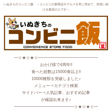
いぬきちのコンビニ飯 ～コンビニの新商品やグルメを常に求めて、彷徨い続
ける孤高の人です～
━☆★☆★☆━━━━━━━━━━━━━━━
おかげ様で4周年!!
食べた総数は15000食以上!!
10000種類を突破しました♪
メニュー⇒カテゴリ検索
サイドバー⇒人気記事、おすすめ記事
が確認出来ます♪
━━━━━━━━━━━━━━━☆★☆★☆━