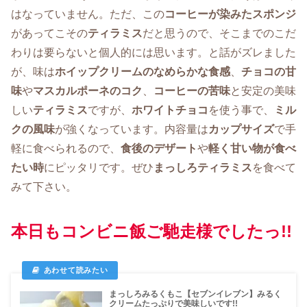
はなっていません。ただ、この
コーヒーが染みたスポンジ
があってこその
ティラミス
だと思うので、そこまでのこだ
わりは要らないと個人的には思います。と話がズレました
が、味は
ホイップクリームのなめらかな食感
、
チョコの甘
味
や
マスカルポーネのコク
、
コーヒーの苦味
と安定の美味
しい
ティラミス
ですが、
ホワイトチョコ
を使う事で、
ミル
クの風味
が強くなっています。内容量は
カップサイズ
で手
軽に食べられるので、
食後のデザート
や
軽く甘い物が食べ
たい時
にピッタリです。ぜひ
まっしろティラミス
を食べて
みて下さい。
本日もコンビニ飯ご馳走様でしたっ!!
まっしろみるくもこ【セブンイレブン】みるく
クリームたっぷりで美味しいです!!