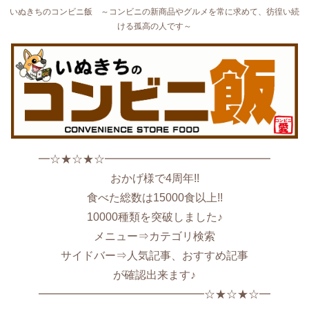
いぬきちのコンビニ飯 ～コンビニの新商品やグルメを常に求めて、彷徨い続
ける孤高の人です～
━☆★☆★☆━━━━━━━━━━━━━━━
おかげ様で4周年!!
食べた総数は15000食以上!!
10000種類を突破しました♪
メニュー⇒カテゴリ検索
サイドバー⇒人気記事、おすすめ記事
が確認出来ます♪
━━━━━━━━━━━━━━━☆★☆★☆━