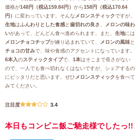
価格が
148円（税込159.84円）
から
158円（税込170.64
円）
に変わっています。そんな
メロンスティック
ですが、
生地
は
ふんわりとした食感
と
歯切れの良さ
、
メロンの味わ
い
があって、どんどん食べ進められます。また、
生地
には
メロンチョコチップ
が練り込まれていて、
メロンの風味
と
チョコの甘み
で、味や食感のアクセントになっています。
6本入
の
スティックタイプ
で、
1本
はそこまで長さがない
ので、一人でも食べ切れなくはないですが、シェアするの
にピッタリだと思います。ぜひ
メロンスティック
を食べて
みてください。
3.4
注目度
本日もコンビニ飯ご馳走様でしたっ!!