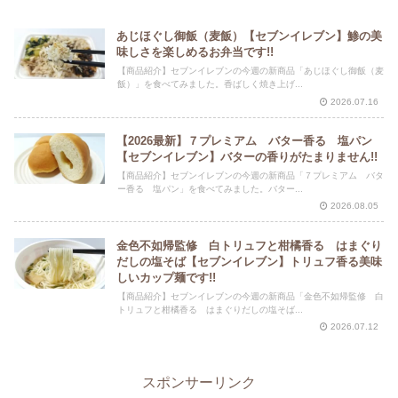
あじほぐし御飯（麦飯）【セブンイレブン】鯵の美
味しさを楽しめるお弁当です!!
【商品紹介】セブンイレブンの今週の新商品「あじほぐし御飯（麦
飯）」を食べてみました。香ばしく焼き上げ...
2026.07.16
【2026最新】７プレミアム バター香る 塩パン
【セブンイレブン】バターの香りがたまりません!!
【商品紹介】セブンイレブンの今週の新商品「７プレミアム バタ
ー香る 塩パン」を食べてみました。バター...
2026.08.05
金色不如帰監修 白トリュフと柑橘香る はまぐり
だしの塩そば【セブンイレブン】トリュフ香る美味
しいカップ麺です!!
【商品紹介】セブンイレブンの今週の新商品「金色不如帰監修 白
トリュフと柑橘香る はまぐりだしの塩そば...
2026.07.12
スポンサーリンク