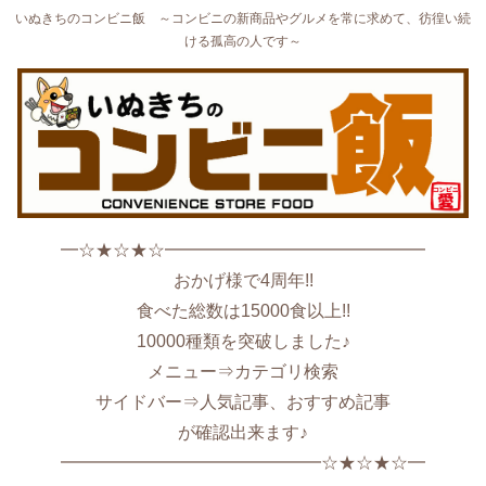
いぬきちのコンビニ飯 ～コンビニの新商品やグルメを常に求めて、彷徨い続
ける孤高の人です～
━☆★☆★☆━━━━━━━━━━━━━━━
おかげ様で4周年!!
食べた総数は15000食以上!!
10000種類を突破しました♪
メニュー⇒カテゴリ検索
サイドバー⇒人気記事、おすすめ記事
が確認出来ます♪
━━━━━━━━━━━━━━━☆★☆★☆━