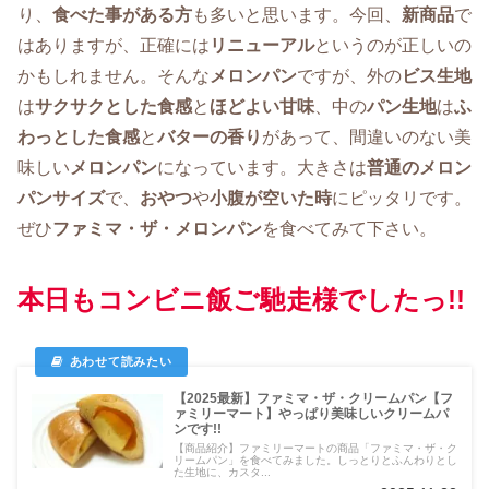
り、
食べた事がある方
も多いと思います。今回、
新商品
で
はありますが、正確には
リニューアル
というのが正しいの
かもしれません。そんな
メロンパン
ですが、外の
ビス生地
は
サクサクとした食感
と
ほどよい甘味
、中の
パン生地
は
ふ
わっとした食感
と
バターの香り
があって、間違いのない美
味しい
メロンパン
になっています。大きさは
普通のメロン
パンサイズ
で、
おやつ
や
小腹が空いた時
にピッタリです。
ぜひ
ファミマ・ザ・メロンパン
を食べてみて下さい。
本日もコンビニ飯ご馳走様でしたっ!!
【2025最新】ファミマ・ザ・クリームパン【フ
ァミリーマート】やっぱり美味しいクリームパ
ンです!!
【商品紹介】ファミリーマートの商品「ファミマ・ザ・ク
リームパン」を食べてみました。しっとりとふんわりとし
た生地に、カスタ...