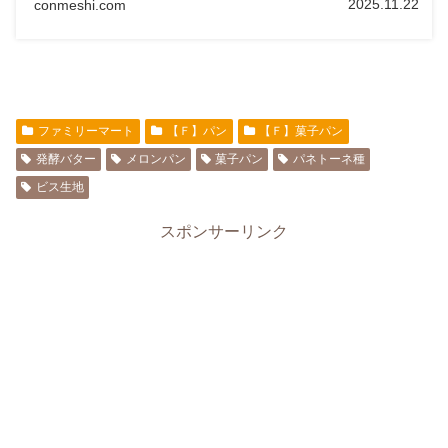
2025.11.22
conmeshi.com
ファミリーマート
【Ｆ】パン
【Ｆ】菓子パン
発酵バター
メロンパン
菓子パン
パネトーネ種
ビス生地
スポンサーリンク